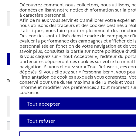
Découvrez comment nous collectons, nous utilisons, no
données en lisant notre notice d’information sur la pr
à caractère personnel.
Modifier ma recherche
Afin de mieux vous servir et d’améliorer votre expérienc
nous utilisons des traceurs et des cookies destinés à réal
statistiques, vous faire profiter pleinement des fonction
Des cookies sont utilisés dans le cadre de campagne d
Ajouter cette recherche aux favoris
évaluer la performance des campagnes et afficher de la
personnalisée en fonction de votre navigation et de vot
savoir plus, consultez la partie sur notre politique d'uti
Si vous cliquez sur « Tout Accepter », l’éditeur du porta
Filtrer
partenaires déposeront ces cookies sur votre terminal l
navigation. Si vous cliquez sur « Tout Refuser », ces co
déposés. Si vous cliquez sur « Personnaliser », vous pou
l’implantation de cookies auxquels vous consentez. Vot
Trier par :
conservé pour une durée maximale de 13 mois et vous
informé et modifier vos préférences à tout moment sur
cookies ».
Afficher les résultats par:
Tout accepter
Mode liste
Mode carte
Tout refuser
EHPAD Kerneth