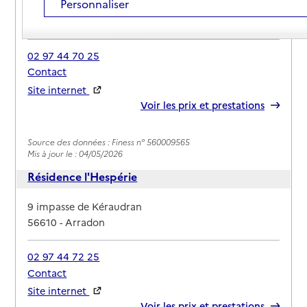
Personnaliser
Adresse
Rue Plessis d’Arradon
56610
-
Arradon
02 97 44 70 25
Contact
Site internet
Rapport HAS
Voir les prix et prestations
Source des données : Finess n° 560009565
Mis à jour le : 04/05/2026
Résidence l'Hespérie
Adresse
9 impasse de Kéraudran
56610
-
Arradon
02 97 44 72 25
Contact
Site internet
Rapport HAS
Voir les prix et prestations