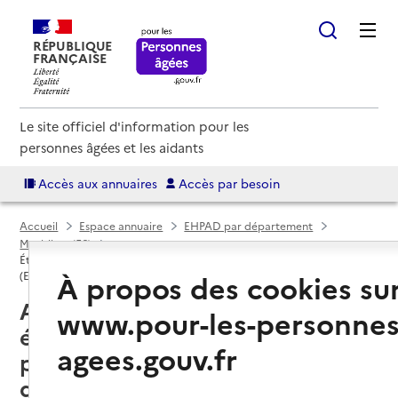
RÉPUBLIQUE
FRANÇAISE
Le site officiel d'information pour les
personnes âgées et les aidants
Accès aux annuaires
Accès par besoin
Accueil
Espace annuaire
EHPAD par département
Morbihan (56)
Établissement d'hébergement pour personnes âgées dépendantes
À propos des cookies su
(EHPAD)
Arradon (56610) : liste des 2
www.pour-les-personnes
établissements d'hébergement
agees.gouv.fr
pour personnes âgées
dépendantes (EHPAD)