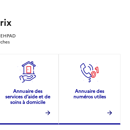
rix
es EHPAD
rches
Annuaire des
Annuaire des
services d’aide et de
numéros utiles
soins à domicile