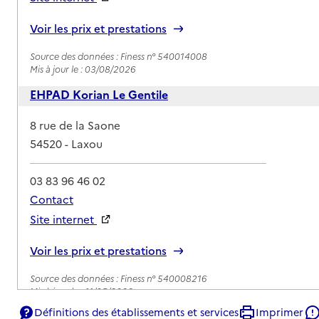
Rapport HAS
Voir les prix et prestations
Source des données : Finess n° 540014008
Mis à jour le : 03/08/2026
EHPAD Korian Le Gentile
Adresse
8 rue de la Saone
54520
-
Laxou
03 83 96 46 02
Contact
Site internet
Rapport HAS
Voir les prix et prestations
Source des données : Finess n° 540008216
Mis à jour le : 11/05/2026
Définitions des établissements et services
Imprimer
EHPAD Korian La Saulx