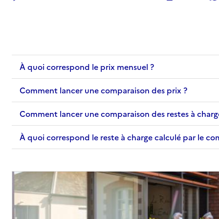
Adresse
Allée de la Saulx
54520
-
Laxou
03 83 96 69 66
À quoi correspond le prix mensuel ?
Contact
Site internet
Comment lancer une comparaison des prix ?
Rapport HAS
Voir les prix et prestations
Comment lancer une comparaison des restes à charg
Source des données : Finess n° 540018686
Mis à jour le : 09/03/2026
À quoi correspond le reste à charge calculé par le c