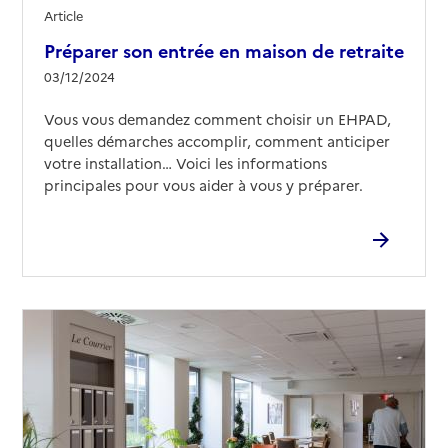
Source des données : Finess n° 510012065
Article
Mis à jour le : 28/03/2026
Préparer son entrée en maison de retraite
03/12/2024
Vous vous demandez comment choisir un EHPAD,
quelles démarches accomplir, comment anticiper
votre installation… Voici les informations
principales pour vous aider à vous y préparer.