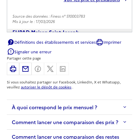
Source des données : Finess n° 510003783
Mis à jour le : 17/03/2026
EHPAD Maison Saint-Joseph
Définitions des établissements et services
Imprimer
Adresse
1 rue Saint-Joseph
Signaler une erreur
51000
-
Châlons-en-Champagne
Partager cette page
03 26 26 18 18
Imprimer
Partager par email
Partager sur Facebook
Partager sur X
Partager sur Linkedin
Contact
Si vous souhaitez partager sur Facebook, LinkedIn, X et Whatsapp,
Site internet
veuillez
autoriser le dépôt de cookies
.
Rapport HAS
Voir les prix et prestations
À quoi correspond le prix mensuel ?
Source des données : Finess n° 510004344
Mis à jour le : 05/02/2026
Comment lancer une comparaison des prix ?
EHPAD Résidence Monseigneur Bardonne
Adresse
Comment lancer une comparaison des restes
1 rue Jean-Sébastien Bach