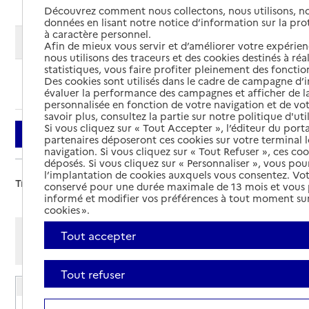
Découvrez comment nous collectons, nous utilisons, no
données en lisant notre notice d’information sur la pr
à caractère personnel.
Modifier ma recherche
Afin de mieux vous servir et d’améliorer votre expérienc
nous utilisons des traceurs et des cookies destinés à réal
statistiques, vous faire profiter pleinement des fonction
Des cookies sont utilisés dans le cadre de campagne d
Ajouter cette recherche aux favoris
évaluer la performance des campagnes et afficher de la
personnalisée en fonction de votre navigation et de vot
savoir plus, consultez la partie sur notre politique d'uti
Si vous cliquez sur « Tout Accepter », l’éditeur du porta
Filtrer
partenaires déposeront ces cookies sur votre terminal l
navigation. Si vous cliquez sur « Tout Refuser », ces co
déposés. Si vous cliquez sur « Personnaliser », vous pou
l’implantation de cookies auxquels vous consentez. Vot
Trier par :
conservé pour une durée maximale de 13 mois et vous
informé et modifier vos préférences à tout moment sur
cookies ».
Afficher les résultats par:
Tout accepter
Mode liste
Mode carte
Tout refuser
EHPAD La Venise Champenoise