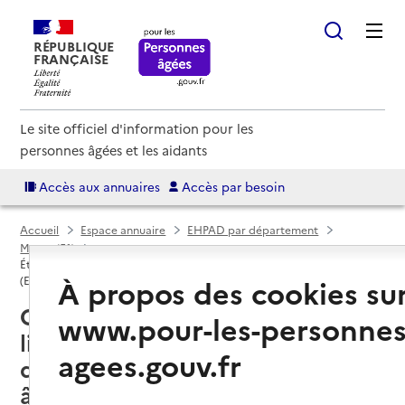
RÉPUBLIQUE
FRANÇAISE
Le site officiel d'information pour les
personnes âgées et les aidants
Accès aux annuaires
Accès par besoin
Accueil
Espace annuaire
EHPAD par département
Marne (51)
Établissement d'hébergement pour personnes âgées dépendantes
À propos des cookies su
(EHPAD)
Châlons-en-Champagne (51000) :
www.pour-les-personnes
liste des 5 établissements
agees.gouv.fr
d'hébergement pour personnes
âgées dépendantes (EHPAD)