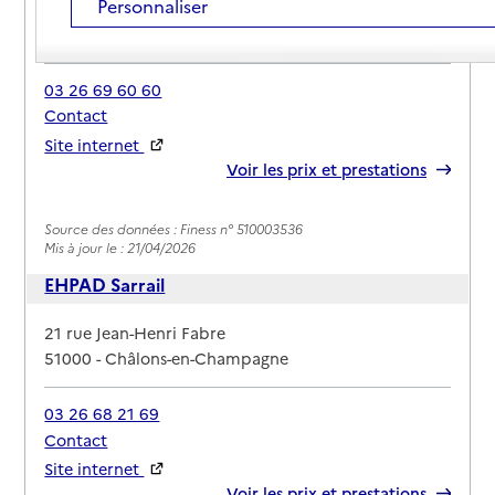
Personnaliser
Adresse
51 rue du Commandant Derrien
51000
-
Châlons-en-Champagne
03 26 69 60 60
Contact
Site internet
Rapport HAS
Voir les prix et prestations
Source des données : Finess n° 510003536
Mis à jour le : 21/04/2026
EHPAD Sarrail
Adresse
21 rue Jean-Henri Fabre
51000
-
Châlons-en-Champagne
03 26 68 21 69
Contact
Site internet
Rapport HAS
Voir les prix et prestations