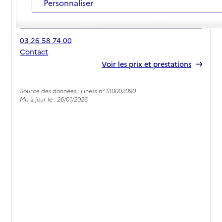
Personnaliser
Adresse
86 allée Simon Dinet
51190
-
Avize
03 26 58 74 00
Contact
Rapport HAS
Voir les prix et prestations
Source des données : Finess n° 510002090
Mis à jour le : 26/01/2026