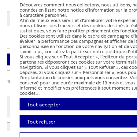
Découvrez comment nous collectons, nous utilisons, no
données en lisant notre notice d’information sur la pr
à caractère personnel.
Modifier ma recherche
Afin de mieux vous servir et d’améliorer votre expérienc
nous utilisons des traceurs et des cookies destinés à réal
statistiques, vous faire profiter pleinement des fonction
Des cookies sont utilisés dans le cadre de campagne d
Ajouter cette recherche aux favoris
évaluer la performance des campagnes et afficher de la
personnalisée en fonction de votre navigation et de vot
savoir plus, consultez la partie sur notre politique d'uti
Si vous cliquez sur « Tout Accepter », l’éditeur du porta
Filtrer
partenaires déposeront ces cookies sur votre terminal l
navigation. Si vous cliquez sur « Tout Refuser », ces co
déposés. Si vous cliquez sur « Personnaliser », vous pou
l’implantation de cookies auxquels vous consentez. Vot
Trier par :
conservé pour une durée maximale de 13 mois et vous
informé et modifier vos préférences à tout moment sur
cookies ».
Afficher les résultats par:
Tout accepter
Mode liste
Mode carte
Tout refuser
EHPAD Auge-Colin