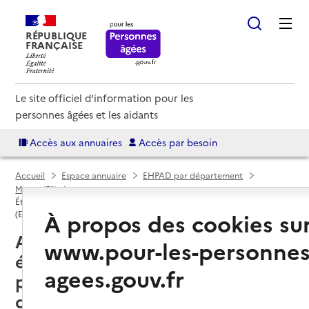
RÉPUBLIQUE
FRANÇAISE
Le site officiel d'information pour les
personnes âgées et les aidants
Accès aux annuaires
Accès par besoin
Accueil
Espace annuaire
EHPAD par département
Marne (51)
Établissement d'hébergement pour personnes âgées dépendantes
À propos des cookies su
(EHPAD)
Avize (51190) : liste des
www.pour-les-personnes
établissements d'hébergement
agees.gouv.fr
pour personnes âgées
dépendantes (EHPAD)