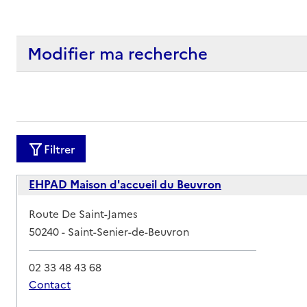
Modifier ma recherche
Filtrer
EHPAD Maison d'accueil du Beuvron
Adresse
Route De Saint-James
50240
-
Saint-Senier-de-Beuvron
02 33 48 43 68
Contact
Rapport HAS