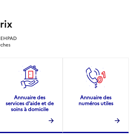
rix
es EHPAD
rches
Annuaire des
Annuaire des
services d’aide et de
numéros utiles
soins à domicile