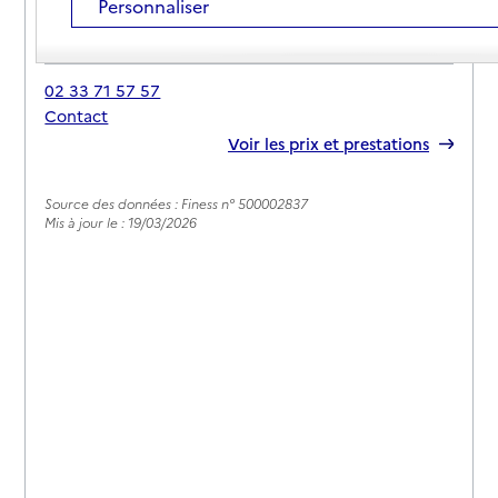
Personnaliser
Adresse
Rue des Miquelots
50480
-
Sainte-Marie-du-Mont
02 33 71 57 57
Contact
Rapport HAS
Voir les prix et prestations
Source des données : Finess n° 500002837
Mis à jour le : 19/03/2026