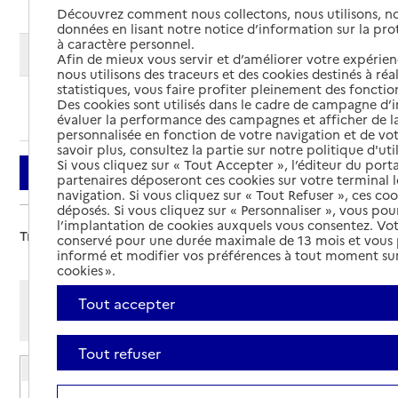
Découvrez comment nous collectons, nous utilisons, no
données en lisant notre notice d’information sur la pr
à caractère personnel.
Modifier ma recherche
Afin de mieux vous servir et d’améliorer votre expérienc
nous utilisons des traceurs et des cookies destinés à réal
statistiques, vous faire profiter pleinement des fonction
Des cookies sont utilisés dans le cadre de campagne d
Ajouter cette recherche aux favoris
évaluer la performance des campagnes et afficher de la
personnalisée en fonction de votre navigation et de vot
savoir plus, consultez la partie sur notre politique d'uti
Si vous cliquez sur « Tout Accepter », l’éditeur du porta
Filtrer
partenaires déposeront ces cookies sur votre terminal l
navigation. Si vous cliquez sur « Tout Refuser », ces co
déposés. Si vous cliquez sur « Personnaliser », vous pou
l’implantation de cookies auxquels vous consentez. Vot
Trier par :
conservé pour une durée maximale de 13 mois et vous
informé et modifier vos préférences à tout moment sur
cookies ».
Afficher les résultats par:
Tout accepter
Mode liste
Mode carte
Tout refuser
EHPAD du Centre hospitalier