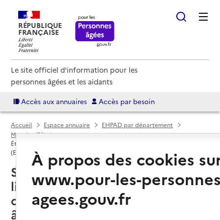
RÉPUBLIQUE
FRANÇAISE
Le site officiel d'information pour les
personnes âgées et les aidants
Accès aux annuaires
Accès par besoin
Accueil
Espace annuaire
EHPAD par département
Manche (50)
Établissement d'hébergement pour personnes âgées dépendantes
À propos des cookies su
(EHPAD)
Sainte-Marie-du-Mont (50480) :
www.pour-les-personnes
liste des établissements
agees.gouv.fr
d'hébergement pour personnes
âgées dépendantes (EHPAD)