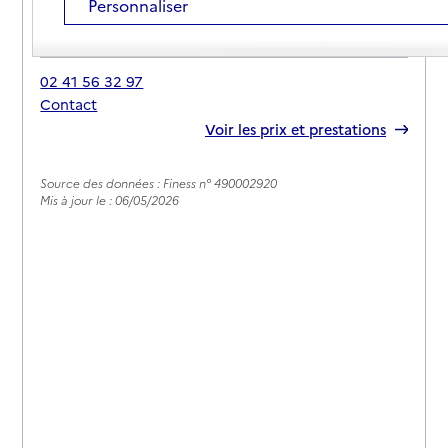
Personnaliser
Adresse
15 rue de l'Industrie
49280
-
La Tessoualle
02 41 56 32 97
Contact
Rapport HAS
Voir les prix et prestations
Source des données : Finess n° 490002920
Mis à jour le : 06/05/2026