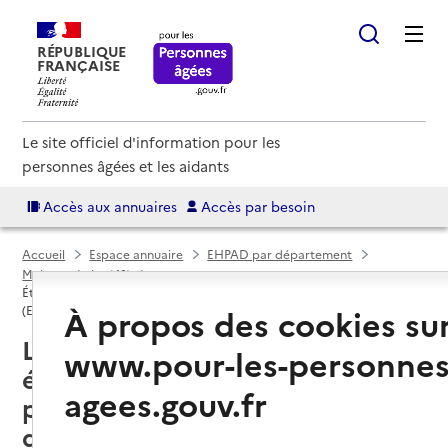
RÉPUBLIQUE
FRANÇAISE
Le site officiel d'information pour les
personnes âgées et les aidants
Accès aux annuaires
Accès par besoin
Accueil
Espace annuaire
EHPAD par département
Maine-et-Loire (49)
Établissement d'hébergement pour personnes âgées dépendantes
À propos des cookies su
(EHPAD)
La Tessoualle (49280) : liste des
www.pour-les-personnes
établissements d'hébergement
agees.gouv.fr
pour personnes âgées
dépendantes (EHPAD)