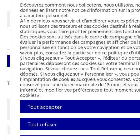
Découvrez comment nous collectons, nous utilisons, no
données en lisant notre notice d’information sur la pr
à caractère personnel.
Modifier ma recherche
Afin de mieux vous servir et d’améliorer votre expérienc
nous utilisons des traceurs et des cookies destinés à réal
statistiques, vous faire profiter pleinement des fonction
Des cookies sont utilisés dans le cadre de campagne d
Ajouter cette recherche aux favoris
évaluer la performance des campagnes et afficher de la
personnalisée en fonction de votre navigation et de vot
savoir plus, consultez la partie sur notre politique d'uti
Si vous cliquez sur « Tout Accepter », l’éditeur du porta
Filtrer
partenaires déposeront ces cookies sur votre terminal l
navigation. Si vous cliquez sur « Tout Refuser », ces co
déposés. Si vous cliquez sur « Personnaliser », vous pou
l’implantation de cookies auxquels vous consentez. Vot
Trier par :
conservé pour une durée maximale de 13 mois et vous
informé et modifier vos préférences à tout moment sur
cookies ».
Afficher les résultats par:
Tout accepter
Mode liste
Mode carte
Tout refuser
EHPAD La blanchine