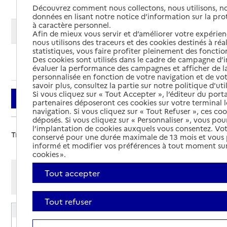
Découvrez comment nous collectons, nous utilisons, no
données en lisant notre notice d’information sur la pr
à caractère personnel.
Modifier ma recherche
Afin de mieux vous servir et d’améliorer votre expérienc
nous utilisons des traceurs et des cookies destinés à réal
statistiques, vous faire profiter pleinement des fonction
Des cookies sont utilisés dans le cadre de campagne d
Ajouter cette recherche aux favoris
évaluer la performance des campagnes et afficher de la
personnalisée en fonction de votre navigation et de vot
savoir plus, consultez la partie sur notre politique d'uti
Si vous cliquez sur « Tout Accepter », l’éditeur du porta
Filtrer
partenaires déposeront ces cookies sur votre terminal l
navigation. Si vous cliquez sur « Tout Refuser », ces co
déposés. Si vous cliquez sur « Personnaliser », vous pou
l’implantation de cookies auxquels vous consentez. Vot
Trier par :
conservé pour une durée maximale de 13 mois et vous
informé et modifier vos préférences à tout moment sur
cookies ».
Afficher les résultats par:
Tout accepter
Mode liste
Mode carte
Tout refuser
EHPAD Les cordelières