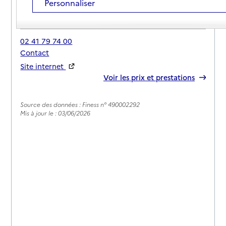
Personnaliser
Adresse
Avenue de la Boire Salée
49130
-
Les Ponts-de-Cé
02 41 79 74 00
Contact
Site internet
Rapport HAS
Voir les prix et prestations
Source des données : Finess n° 490002292
Mis à jour le : 03/06/2026