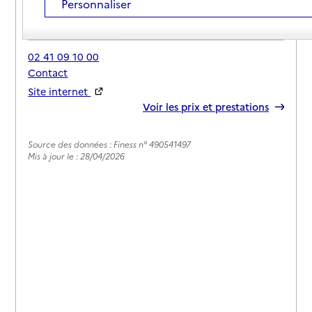
Personnaliser
Adresse
4 rue Jeanne Rivereau
49620
-
Mauges-sur-Loire
02 41 09 10 00
Contact
Site internet
Rapport HAS
Voir les prix et prestations
Source des données : Finess n° 490541497
Mis à jour le : 28/04/2026