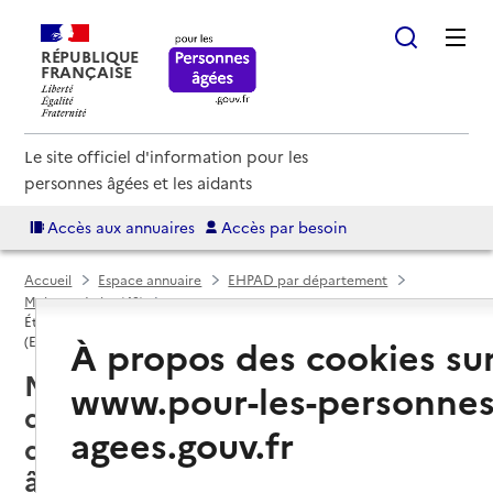
RÉPUBLIQUE
FRANÇAISE
Le site officiel d'information pour les
personnes âgées et les aidants
Accès aux annuaires
Accès par besoin
Accueil
Espace annuaire
EHPAD par département
Maine-et-Loire (49)
Établissement d'hébergement pour personnes âgées dépendantes
À propos des cookies su
(EHPAD)
Mauges-sur-Loire (49620) : liste
www.pour-les-personnes
des établissements
agees.gouv.fr
d'hébergement pour personnes
âgées dépendantes (EHPAD)