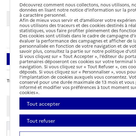
Découvrez comment nous collectons, nous utilisons, no
données en lisant notre notice d’information sur la pr
à caractère personnel.
Modifier ma recherche
Afin de mieux vous servir et d’améliorer votre expérienc
nous utilisons des traceurs et des cookies destinés à réal
statistiques, vous faire profiter pleinement des fonction
Des cookies sont utilisés dans le cadre de campagne d
Ajouter cette recherche aux favoris
évaluer la performance des campagnes et afficher de la
personnalisée en fonction de votre navigation et de vot
savoir plus, consultez la partie sur notre politique d'uti
Si vous cliquez sur « Tout Accepter », l’éditeur du porta
Filtrer
partenaires déposeront ces cookies sur votre terminal l
navigation. Si vous cliquez sur « Tout Refuser », ces co
déposés. Si vous cliquez sur « Personnaliser », vous pou
l’implantation de cookies auxquels vous consentez. Vot
Trier par :
conservé pour une durée maximale de 13 mois et vous
informé et modifier vos préférences à tout moment sur
cookies ».
Afficher les résultats par:
Tout accepter
Mode liste
Mode carte
Tout refuser
EHPAD Françoise d'Andigné