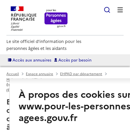
RÉPUBLIQUE
FRANÇAISE
Le site officiel d'information pour les
personnes âgées et les aidants
Accès aux annuaires
Accès par besoin
Accueil
Espace annuaire
EHPAD par département
Maine-et-Loire (49)
Établissement d'hébergement pour personnes âgées dépendantes
À propos des cookies su
(EHPAD)
Baugé-en-Anjou (49150) : liste
www.pour-les-personnes
des 3 établissements
agees.gouv.fr
d'hébergement pour personnes
âgées dépendantes (EHPAD)