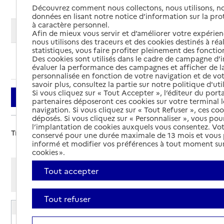
Découvrez comment nous collectons, nous utilisons, no
données en lisant notre notice d’information sur la pr
à caractère personnel.
Modifier ma recherche
Afin de mieux vous servir et d’améliorer votre expérienc
nous utilisons des traceurs et des cookies destinés à réal
statistiques, vous faire profiter pleinement des fonction
Des cookies sont utilisés dans le cadre de campagne d
Ajouter cette recherche aux favoris
évaluer la performance des campagnes et afficher de la
personnalisée en fonction de votre navigation et de vot
savoir plus, consultez la partie sur notre politique d'uti
Si vous cliquez sur « Tout Accepter », l’éditeur du porta
Filtrer
partenaires déposeront ces cookies sur votre terminal l
navigation. Si vous cliquez sur « Tout Refuser », ces co
déposés. Si vous cliquez sur « Personnaliser », vous pou
l’implantation de cookies auxquels vous consentez. Vot
Trier par :
conservé pour une durée maximale de 13 mois et vous
informé et modifier vos préférences à tout moment sur
cookies ».
Afficher les résultats par:
Tout accepter
Mode liste
Mode carte
Tout refuser
EHPAD Anne de Melun