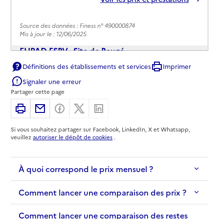
Source des données : Finess n° 490000874
Mis à jour le : 12/06/2025
EHPAD ESBV - Site de Baugé
Définitions des établissements et services
Imprimer
Adresse
9 chemin de Rancan (Baugé)
Signaler une erreur
49150
-
Baugé-en-Anjou
Partager cette page
02 41 84 13 84
Imprimer
Partager par email
Partager sur Facebook
Partager sur X
Partager sur Linkedin
Contact
Si vous souhaitez partager sur Facebook, LinkedIn, X et Whatsapp,
Site internet
veuillez
autoriser le dépôt de cookies
.
Rapport HAS
Voir les prix et prestations
À quoi correspond le prix mensuel ?
Source des données : Finess n° 490536059
Mis à jour le : 11/06/2025
Comment lancer une comparaison des prix ?
Comment lancer une comparaison des restes