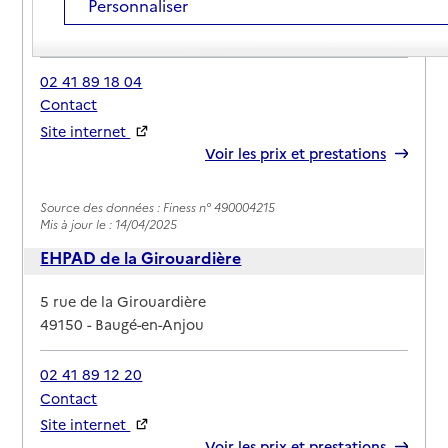
Personnaliser
Adresse
11 rue du docteur zamenhof
49150
-
Baugé-en-Anjou
02 41 89 18 04
Contact
Site internet
Rapport HAS
Voir les prix et prestations
Source des données : Finess n° 490004215
Mis à jour le : 14/04/2025
EHPAD de la Girouardière
Adresse
5 rue de la Girouardière
49150
-
Baugé-en-Anjou
02 41 89 12 20
Contact
Site internet
Rapport HAS
Voir les prix et prestations