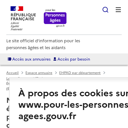
RÉPUBLIQUE
FRANÇAISE
Le site officiel d'information pour les
personnes âgées et les aidants
Accès aux annuaires
Accès par besoin
Accueil
Espace annuaire
EHPAD par département
Lot-et-Garonne (47)
Établissement d'hébergement pour personnes âgées dépendantes
À propos des cookies su
(EHPAD)
Marmande (47200) : liste des 2
www.pour-les-personnes
établissements d'hébergement
agees.gouv.fr
pour personnes âgées
dépendantes (EHPAD)