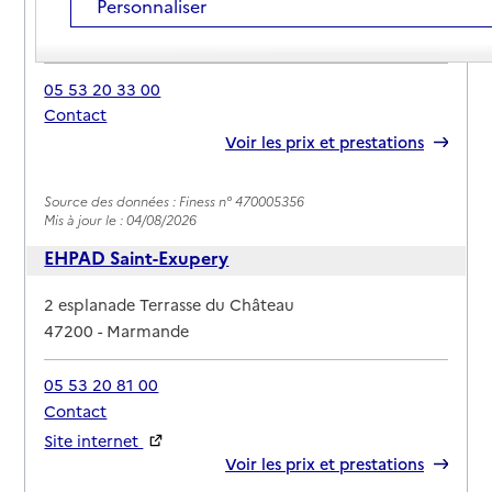
Personnaliser
Adresse
Rue Pasteur
47200
-
Marmande
05 53 20 33 00
Contact
Rapport HAS
Voir les prix et prestations
Source des données : Finess n° 470005356
Mis à jour le : 04/08/2026
EHPAD Saint-Exupery
Adresse
2 esplanade Terrasse du Château
47200
-
Marmande
05 53 20 81 00
Contact
Site internet
Rapport HAS
Voir les prix et prestations