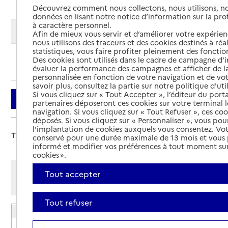
Découvrez comment nous collectons, nous utilisons, no
données en lisant notre notice d’information sur la pr
à caractère personnel.
Modifier ma recherche
Afin de mieux vous servir et d’améliorer votre expérienc
nous utilisons des traceurs et des cookies destinés à réal
statistiques, vous faire profiter pleinement des fonction
Des cookies sont utilisés dans le cadre de campagne d
Ajouter cette recherche aux favoris
évaluer la performance des campagnes et afficher de la
personnalisée en fonction de votre navigation et de vot
savoir plus, consultez la partie sur notre politique d'uti
Si vous cliquez sur « Tout Accepter », l’éditeur du porta
Filtrer
partenaires déposeront ces cookies sur votre terminal l
navigation. Si vous cliquez sur « Tout Refuser », ces co
déposés. Si vous cliquez sur « Personnaliser », vous pou
l’implantation de cookies auxquels vous consentez. Vot
Trier par :
conservé pour une durée maximale de 13 mois et vous
informé et modifier vos préférences à tout moment sur
cookies ».
Afficher les résultats par:
Tout accepter
Mode liste
Mode carte
Tout refuser
EHPAD Jean Destang