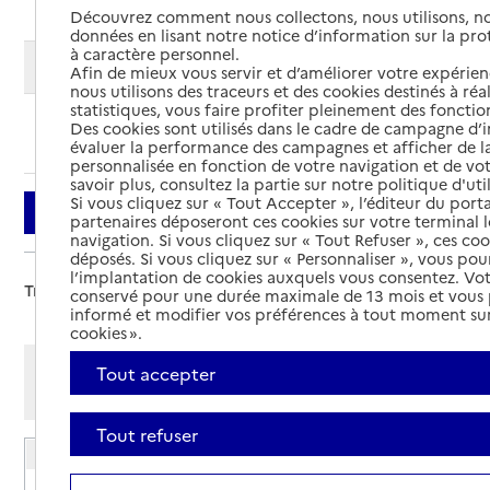
Découvrez comment nous collectons, nous utilisons, no
données en lisant notre notice d’information sur la pr
à caractère personnel.
Modifier ma recherche
Afin de mieux vous servir et d’améliorer votre expérienc
nous utilisons des traceurs et des cookies destinés à réal
statistiques, vous faire profiter pleinement des fonction
Des cookies sont utilisés dans le cadre de campagne d
Ajouter cette recherche aux favoris
évaluer la performance des campagnes et afficher de la
personnalisée en fonction de votre navigation et de vot
savoir plus, consultez la partie sur notre politique d'uti
Si vous cliquez sur « Tout Accepter », l’éditeur du porta
Filtrer
partenaires déposeront ces cookies sur votre terminal l
navigation. Si vous cliquez sur « Tout Refuser », ces co
déposés. Si vous cliquez sur « Personnaliser », vous pou
l’implantation de cookies auxquels vous consentez. Vot
Trier par :
conservé pour une durée maximale de 13 mois et vous
informé et modifier vos préférences à tout moment sur
cookies ».
Afficher les résultats par:
Tout accepter
Mode liste
Mode carte
Tout refuser
EHPAD Résidence de l'Ile Verte