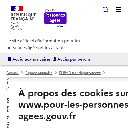
RÉPUBLIQUE
FRANÇAISE
Le site officiel d'information pour les
personnes âgées et les aidants
Accès aux annuaires
Accès par besoin
Accueil
Espace annuaire
EHPAD par département
Loire-Atlantique (44)
Établissement d'hébergement pour personnes âgées dépendantes
À propos des cookies su
(EHPAD)
Saint-Philbert-de-Grand-Lieu
www.pour-les-personnes
(44310) : liste des établissements
agees.gouv.fr
d'hébergement pour personnes
âgées dépendantes (EHPAD)