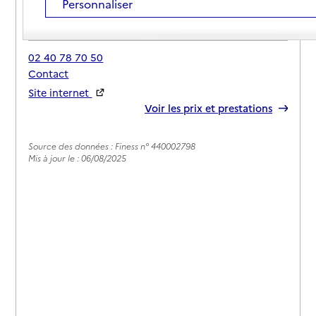
Personnaliser
Adresse
35 rue de l'Île Verte
44310
-
Saint-Philbert-de-Grand-Lieu
02 40 78 70 50
Contact
Site internet
Rapport HAS
Voir les prix et prestations
Source des données : Finess n° 440002798
Mis à jour le : 06/08/2025