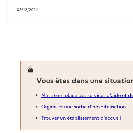
Mis à jour le : 13/03/2026
03/12/2024
EHPAD Résidence Héol
Adresse
1 route du Haut Rocher
44600
-
Saint-Nazaire
02 51 75 70 01
Contact
Site internet
Rapport HAS
Voir les prix et prestations
Vous êtes dans une situatio
Source des données : Finess n° 440021145
Mis à jour le : 11/05/2026
Mettre en place des services d'aide et d
EHPAD Résidence Galathéa
Organiser une sortie d'hospitalisation
Adresse
101 rue de la Croix Amisse
Trouver un établissement d'accueil
44600
-
Saint-Nazaire