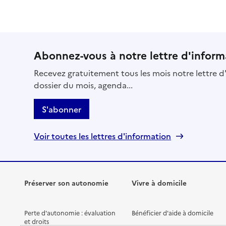
Source des données : Finess n° 440009421
Mis à jour le : 27/06/2025
EHPAD du Centre hospitalier
Abonnez-vous à notre lettre d'inform
Adresse
57 rue Michel Ange
Recevez gratuitement tous les mois notre lettre d'
44600
-
Saint-Nazaire
dossier du mois, agenda...
02 72 27 80 00
S'abonner
Contact
Site internet
Voir toutes les lettres d'information
Rapport HAS
Voir les prix et prestations
Source des données : Finess n° 440047637
Mis à jour le : 27/08/2025
Préserver son autonomie
Vivre à domicile
Perte d'autonomie : évaluation
Bénéficier d'aide à domicile
et droits