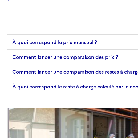
Adresse
18 boulevard du Président Wilson
44600
-
Saint-Nazaire
02 40 00 51 60
À quoi correspond le prix mensuel ?
Contact
Site internet
Comment lancer une comparaison des prix ?
Rapport HAS
Voir les prix et prestations
Comment lancer une comparaison des restes à charg
Source des données : Finess n° 440003234
Mis à jour le : 18/10/2024
À quoi correspond le reste à charge calculé par le c
EHPAD Suzanne Flon
Adresse
51 boulevard Émile Broodcoorens
44600
-
Saint-Nazaire
02 40 17 55 70