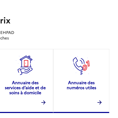
rix
es EHPAD
rches
Annuaire des
Annuaire des
services d’aide et de
numéros utiles
soins à domicile