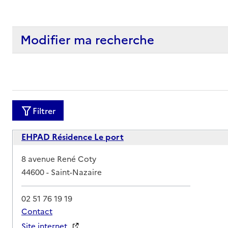
Modifier ma recherche
Filtrer
EHPAD Résidence Le port
Adresse
8 avenue René Coty
44600
-
Saint-Nazaire
02 51 76 19 19
Contact
Site internet