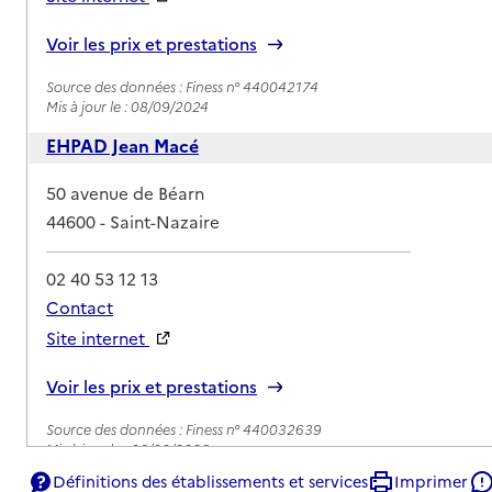
Rapport HAS
Voir les prix et prestations
Source des données : Finess n° 440042174
Mis à jour le : 08/09/2024
EHPAD Jean Macé
Adresse
50 avenue de Béarn
44600
-
Saint-Nazaire
02 40 53 12 13
Contact
Site internet
Rapport HAS
Voir les prix et prestations
Source des données : Finess n° 440032639
Mis à jour le : 06/03/2026
Définitions des établissements et services
Imprimer
EHPAD Résidence Le Traict