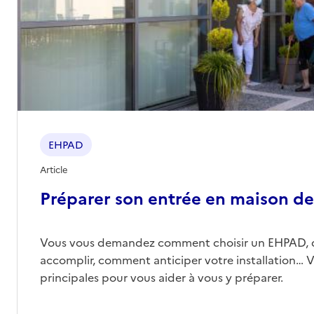
Contact
Site internet
Rapport HAS
Voir les prix et prestations
Source des données : Finess n° 440051589
Mis à jour le : 05/03/2026
EHPAD Louise Michel
EHPAD
Adresse
15 place Marcel Paul
44600
-
Saint-Nazaire
Article
Préparer son entrée en maison de 
02 40 22 12 15
Contact
Vous vous demandez comment choisir un EHPAD, 
Site internet
accomplir, comment anticiper votre installation… Vo
Rapport HAS
Voir les prix et prestations
principales pour vous aider à vous y préparer.
Source des données : Finess n° 440052694