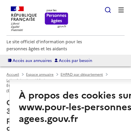
RÉPUBLIQUE
FRANÇAISE
Le site officiel d'information pour les
personnes âgées et les aidants
Accès aux annuaires
Accès par besoin
Accueil
Espace annuaire
EHPAD par département
Loire-Atlantique (44)
Établissement d'hébergement pour personnes âgées dépendantes
À propos des cookies su
(EHPAD)
Châteaubriant (44110) : liste des
www.pour-les-personnes
3 établissements d'hébergement
agees.gouv.fr
pour personnes âgées
dépendantes (EHPAD)