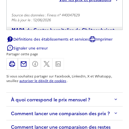
Source des données : Finess n° 440047629
Mis à jour le : 12/06/2026
MAPA du Centre hospitalier de Châteaubriant
Définitions des établissements et services
Imprimer
Adresse
Rue Denieul et Gastineau
Signaler une erreur
44110
-
Châteaubriant
Partager cette page
02 40 55 88 24
Imprimer
Partager par email
Partager sur Facebook
Partager sur X
Partager sur Linkedin
Contact
Si vous souhaitez partager sur Facebook, LinkedIn, X et Whatsapp,
Site internet
veuillez
autoriser le dépôt de cookies
.
Rapport HAS
Voir les prix et prestations
À quoi correspond le prix mensuel ?
Source des données : Finess n° 440021368
Mis à jour le : 12/06/2026
Comment lancer une comparaison des prix ?
Comment lancer une comparaison des restes