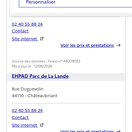
Personnaliser
Adresse
Rue de Maumusson
44110
-
Châteaubriant
02 40 55 88 24
Contact
Site internet
Rapport HAS
Voir les prix et prestations
Source des données : Finess n° 440018133
Mis à jour le : 12/06/2026
EHPAD Parc de La Lande
Adresse
Rue Duguesclin
44110
-
Châteaubriant
02 40 55 88 24
Contact
Site internet
Rapport HAS
Voir les prix et prestations