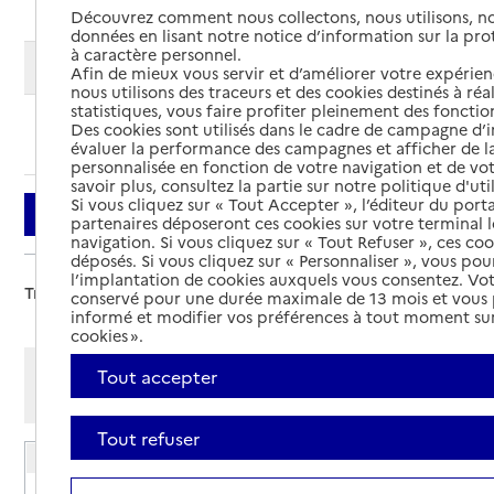
Découvrez comment nous collectons, nous utilisons, no
données en lisant notre notice d’information sur la pr
à caractère personnel.
Modifier ma recherche
Afin de mieux vous servir et d’améliorer votre expérienc
nous utilisons des traceurs et des cookies destinés à réal
statistiques, vous faire profiter pleinement des fonction
Des cookies sont utilisés dans le cadre de campagne d
Ajouter cette recherche aux favoris
évaluer la performance des campagnes et afficher de la
personnalisée en fonction de votre navigation et de vot
savoir plus, consultez la partie sur notre politique d'uti
Si vous cliquez sur « Tout Accepter », l’éditeur du porta
Filtrer
partenaires déposeront ces cookies sur votre terminal l
navigation. Si vous cliquez sur « Tout Refuser », ces co
déposés. Si vous cliquez sur « Personnaliser », vous pou
l’implantation de cookies auxquels vous consentez. Vot
Trier par :
conservé pour une durée maximale de 13 mois et vous
informé et modifier vos préférences à tout moment sur
cookies ».
Afficher les résultats par:
Tout accepter
Mode liste
Mode carte
Tout refuser
EHPAD du Centre hospitalier