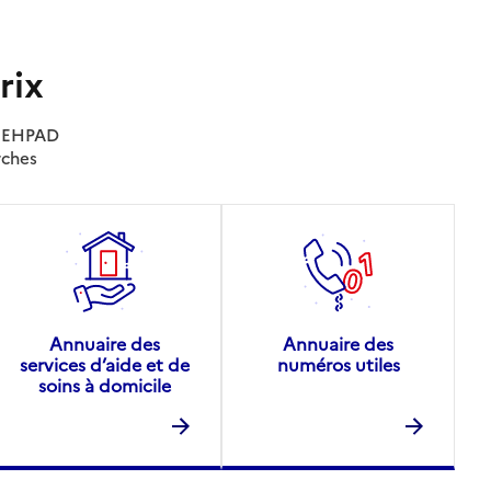
rix
es EHPAD
rches
Annuaire des
Annuaire des
services d’aide et de
numéros utiles
soins à domicile