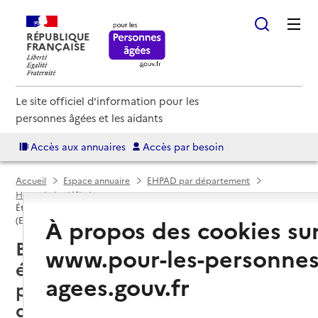
RÉPUBLIQUE
FRANÇAISE
Le site officiel d'information pour les
personnes âgées et les aidants
Accès aux annuaires
Accès par besoin
Accueil
Espace annuaire
EHPAD par département
Haute-Loire (43)
Établissement d'hébergement pour personnes âgées dépendantes
À propos des cookies su
(EHPAD)
Beauzac (43590) : liste des
www.pour-les-personnes
établissements d'hébergement
agees.gouv.fr
pour personnes âgées
dépendantes (EHPAD)