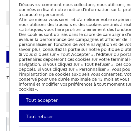
Découvrez comment nous collectons, nous utilisons, no
données en lisant notre notice d’information sur la pr
à caractère personnel.
Modifier ma recherche
Afin de mieux vous servir et d’améliorer votre expérienc
nous utilisons des traceurs et des cookies destinés à réal
statistiques, vous faire profiter pleinement des fonction
Des cookies sont utilisés dans le cadre de campagne d
Ajouter cette recherche aux favoris
évaluer la performance des campagnes et afficher de la
personnalisée en fonction de votre navigation et de vot
savoir plus, consultez la partie sur notre politique d'uti
Si vous cliquez sur « Tout Accepter », l’éditeur du porta
Filtrer
partenaires déposeront ces cookies sur votre terminal l
navigation. Si vous cliquez sur « Tout Refuser », ces co
déposés. Si vous cliquez sur « Personnaliser », vous pou
l’implantation de cookies auxquels vous consentez. Vot
Trier par :
conservé pour une durée maximale de 13 mois et vous
informé et modifier vos préférences à tout moment sur
cookies ».
Afficher les résultats par:
Tout accepter
Mode liste
Mode carte
Tout refuser
EHPAD Foyer Bon Secours