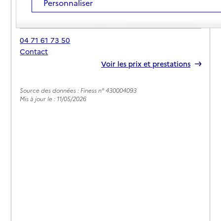
Personnaliser
Adresse
3 rue du Verdoyer
43590
-
Beauzac
04 71 61 73 50
Contact
Rapport HAS
Voir les prix et prestations
Source des données : Finess n° 430004093
Mis à jour le : 11/05/2026