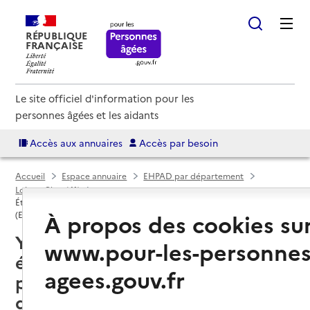
RÉPUBLIQUE
FRANÇAISE
Le site officiel d'information pour les
personnes âgées et les aidants
Accès aux annuaires
Accès par besoin
Accueil
Espace annuaire
EHPAD par département
Loir-et-Cher (41)
Établissement d'hébergement pour personnes âgées dépendantes
À propos des cookies su
(EHPAD)
Yvoy-le-Marron (41600) : liste des
www.pour-les-personnes
établissements d'hébergement
agees.gouv.fr
pour personnes âgées
dépendantes (EHPAD)