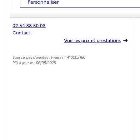
Personnaliser
Adresse
Place de l'église
41600
-
Yvoy-le-Marron
02 54 88 50 03
Contact
Rapport HAS
Voir les prix et prestations
Source des données : Finess n° 410002166
Mis à jour le : 06/08/2025