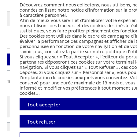
Découvrez comment nous collectons, nous utilisons, no
données en lisant notre notice d’information sur la pr
à caractère personnel.
Modifier ma recherche
Afin de mieux vous servir et d’améliorer votre expérienc
nous utilisons des traceurs et des cookies destinés à réal
statistiques, vous faire profiter pleinement des fonction
Des cookies sont utilisés dans le cadre de campagne d
Ajouter cette recherche aux favoris
évaluer la performance des campagnes et afficher de la
personnalisée en fonction de votre navigation et de vot
savoir plus, consultez la partie sur notre politique d'uti
Si vous cliquez sur « Tout Accepter », l’éditeur du porta
Filtrer
partenaires déposeront ces cookies sur votre terminal l
navigation. Si vous cliquez sur « Tout Refuser », ces co
déposés. Si vous cliquez sur « Personnaliser », vous pou
l’implantation de cookies auxquels vous consentez. Vot
Trier par :
conservé pour une durée maximale de 13 mois et vous
informé et modifier vos préférences à tout moment sur
cookies ».
Afficher les résultats par:
Tout accepter
Mode liste
Mode carte
Tout refuser
EHPAD Résidence du Bourg