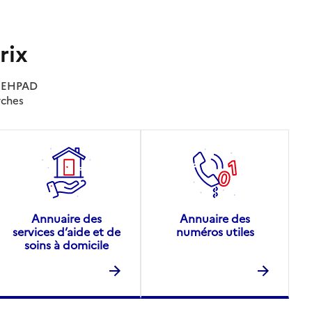
rix
es EHPAD
rches
Annuaire des
Annuaire des
services d’aide et de
numéros utiles
soins à domicile