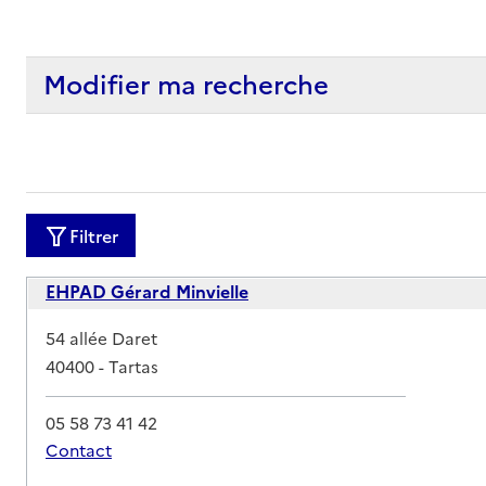
Modifier ma recherche
Filtrer
EHPAD Gérard Minvielle
Adresse
54 allée Daret
40400
-
Tartas
05 58 73 41 42
Contact
Rapport HAS