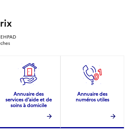
rix
es EHPAD
rches
Annuaire des
Annuaire des
services d’aide et de
numéros utiles
soins à domicile