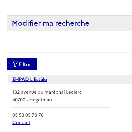
Modifier ma recherche
Filtrer
EHPAD L'Estèle
Adresse
132 avenue du maréchal Leclerc
40700
-
Hagetmau
05 58 05 78 78
Contact
Rapport HAS