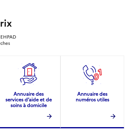
rix
es EHPAD
rches
Annuaire des
Annuaire des
services d’aide et de
numéros utiles
soins à domicile