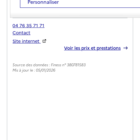
Personnaliser
Adresse
Route de Chartreuse
38690
-
Le Grand-Lemps
04 76 35 71 71
Contact
Site internet
Rapport HAS
Voir les prix et prestations
Source des données : Finess n° 380781583
Mis à jour le : 05/01/2026