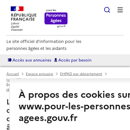
RÉPUBLIQUE
FRANÇAISE
Le site officiel d'information pour les
personnes âgées et les aidants
Accès aux annuaires
Accès par besoin
Accueil
Espace annuaire
EHPAD par département
Isère (38)
Établissement d'hébergement pour personnes âgées dépendantes
À propos des cookies su
(EHPAD)
Le Grand-Lemps (38690) : liste
www.pour-les-personnes
des établissements
agees.gouv.fr
d'hébergement pour personnes
âgées dépendantes (EHPAD)