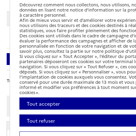
Découvrez comment nous collectons, nous utilisons, no
données en lisant notre notice d’information sur la pr
à caractère personnel.
Modifier ma recherche
Afin de mieux vous servir et d’améliorer votre expérienc
nous utilisons des traceurs et des cookies destinés à réal
statistiques, vous faire profiter pleinement des fonction
Des cookies sont utilisés dans le cadre de campagne d
Ajouter cette recherche aux favoris
évaluer la performance des campagnes et afficher de la
personnalisée en fonction de votre navigation et de vot
savoir plus, consultez la partie sur notre politique d'uti
Si vous cliquez sur « Tout Accepter », l’éditeur du porta
Filtrer
partenaires déposeront ces cookies sur votre terminal l
navigation. Si vous cliquez sur « Tout Refuser », ces co
déposés. Si vous cliquez sur « Personnaliser », vous pou
l’implantation de cookies auxquels vous consentez. Vot
Trier par :
conservé pour une durée maximale de 13 mois et vous
informé et modifier vos préférences à tout moment sur
cookies ».
Afficher les résultats par:
Tout accepter
Mode liste
Mode carte
Tout refuser
EHPAD du Grand Lemps