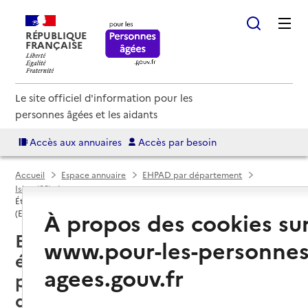
RÉPUBLIQUE
FRANÇAISE
Le site officiel d'information pour les
personnes âgées et les aidants
Accès aux annuaires
Accès par besoin
Accueil
Espace annuaire
EHPAD par département
Isère (38)
Établissement d'hébergement pour personnes âgées dépendantes
À propos des cookies su
(EHPAD)
Eybens (38320) : liste des
www.pour-les-personnes
établissements d'hébergement
agees.gouv.fr
pour personnes âgées
dépendantes (EHPAD)