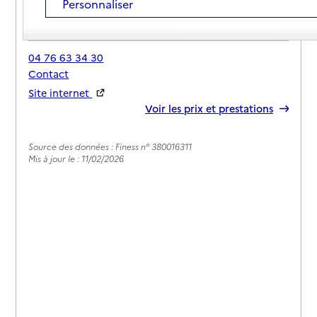
Personnaliser
Adresse
4 place Michel de Montaigne
38320
-
Eybens
04 76 63 34 30
Contact
Site internet
Rapport HAS
Voir les prix et prestations
Source des données : Finess n° 380016311
Mis à jour le : 11/02/2026