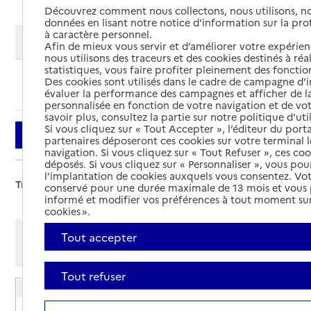
Découvrez comment nous collectons, nous utilisons, no
données en lisant notre notice d’information sur la pr
à caractère personnel.
Modifier ma recherche
Afin de mieux vous servir et d’améliorer votre expérienc
nous utilisons des traceurs et des cookies destinés à réal
statistiques, vous faire profiter pleinement des fonction
Des cookies sont utilisés dans le cadre de campagne d
Ajouter cette recherche aux favoris
évaluer la performance des campagnes et afficher de la
personnalisée en fonction de votre navigation et de vot
savoir plus, consultez la partie sur notre politique d'uti
Si vous cliquez sur « Tout Accepter », l’éditeur du porta
Filtrer
partenaires déposeront ces cookies sur votre terminal l
navigation. Si vous cliquez sur « Tout Refuser », ces co
déposés. Si vous cliquez sur « Personnaliser », vous pou
l’implantation de cookies auxquels vous consentez. Vot
Trier par :
conservé pour une durée maximale de 13 mois et vous
informé et modifier vos préférences à tout moment sur
cookies ».
Afficher les résultats par:
Tout accepter
Mode liste
Mode carte
Tout refuser
Résidence Mutualiste Claudette Chesne