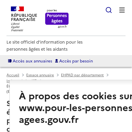
RÉPUBLIQUE
FRANÇAISE
Le site officiel d'information pour les
personnes âgées et les aidants
Accès aux annuaires
Accès par besoin
Accueil
Espace annuaire
EHPAD par département
Indre-et-Loire (37)
Établissement d'hébergement pour personnes âgées dépendantes
À propos des cookies su
(EHPAD)
Semblançay (37360) : liste des
www.pour-les-personnes
établissements d'hébergement
agees.gouv.fr
pour personnes âgées
dépendantes (EHPAD)