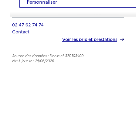
Personnaliser
Adresse
Rue Foulques Nerra
37360
-
Semblançay
02 47 62 74 74
Contact
Rapport HAS
Voir les prix et prestations
Source des données : Finess n° 370103400
Mis à jour le : 24/06/2026