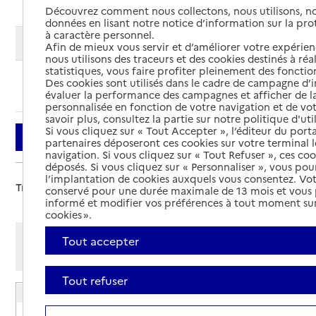
Découvrez comment nous collectons, nous utilisons, no
données en lisant notre notice d’information sur la pr
à caractère personnel.
Modifier ma recherche
Afin de mieux vous servir et d’améliorer votre expérienc
nous utilisons des traceurs et des cookies destinés à réal
statistiques, vous faire profiter pleinement des fonction
Des cookies sont utilisés dans le cadre de campagne d
Ajouter cette recherche aux favoris
évaluer la performance des campagnes et afficher de la
personnalisée en fonction de votre navigation et de vot
savoir plus, consultez la partie sur notre politique d'uti
Si vous cliquez sur « Tout Accepter », l’éditeur du porta
Filtrer
partenaires déposeront ces cookies sur votre terminal l
navigation. Si vous cliquez sur « Tout Refuser », ces co
déposés. Si vous cliquez sur « Personnaliser », vous pou
l’implantation de cookies auxquels vous consentez. Vot
Trier par :
conservé pour une durée maximale de 13 mois et vous
informé et modifier vos préférences à tout moment sur
cookies ».
Afficher les résultats par:
Tout accepter
Mode liste
Mode carte
Tout refuser
EHPAD Jeanne Ruzé