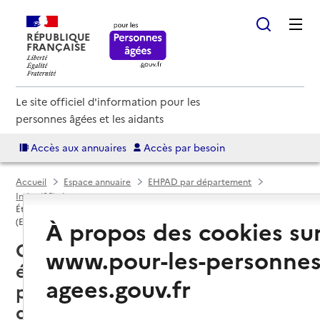
RÉPUBLIQUE
FRANÇAISE
Le site officiel d'information pour les
personnes âgées et les aidants
Accès aux annuaires
Accès par besoin
Accueil
Espace annuaire
EHPAD par département
Indre (36)
Établissement d'hébergement pour personnes âgées dépendantes
À propos des cookies su
(EHPAD)
Châteauroux (36000) : liste des 6
www.pour-les-personnes
établissements d'hébergement
agees.gouv.fr
pour personnes âgées
dépendantes (EHPAD)