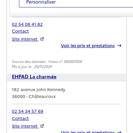
Personnaliser
Adresse
12 rue Michelet
36000
-
Châteauroux
02 54 08 41 82
Contact
Site internet
Rapport HAS
Voir les prix et prestations
Source des données : Finess n° 360007009
Mis à jour le : 20/11/2024
EHPAD La charmée
Adresse
182 avenue John Kennedy
36000
-
Châteauroux
02 54 34 57 69
Contact
Site internet
Rapport HAS
Voir les prix et prestations