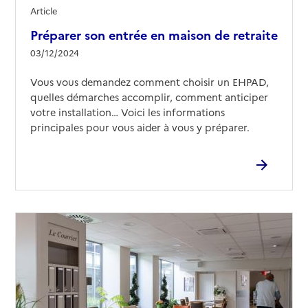
EHPAD Robert Taillebourg
Article
Préparer son entrée en maison de retraite
Adresse
1 chemin du Lavoir
03/12/2024
36000
-
Châteauroux
Vous vous demandez comment choisir un EHPAD,
Contact
quelles démarches accomplir, comment anticiper
Rapport HAS
Voir les prix et prestations
votre installation… Voici les informations
principales pour vous aider à vous y préparer.
Source des données : Finess n° 360002489
Mis à jour le : 02/03/2026