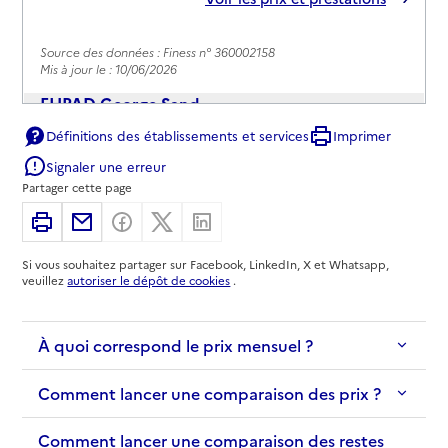
Source des données : Finess n° 360002158
Mis à jour le : 10/06/2026
EHPAD George Sand
Définitions des établissements et services
Imprimer
Adresse
Rue du 3ème RAC
Signaler une erreur
36000
-
Châteauroux
Partager cette page
02 54 53 77 50
Imprimer
Partager par email
Partager sur Facebook
Partager sur X
Partager sur Linkedin
Contact
Si vous souhaitez partager sur Facebook, LinkedIn, X et Whatsapp,
Rapport HAS
Voir les prix et prestations
veuillez
autoriser le dépôt de cookies
.
Source des données : Finess n° 360003362
Mis à jour le : 02/03/2026
À quoi correspond le prix mensuel ?
EHPAD Louis Balsan
Comment lancer une comparaison des prix ?
Adresse
65 avenue François Mitterrand
Comment lancer une comparaison des restes
36000
-
Châteauroux