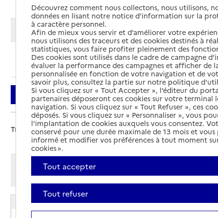
Découvrez comment nous collectons, nous utilisons, no
données en lisant notre notice d’information sur la pr
à caractère personnel.
Modifier ma recherche
Afin de mieux vous servir et d’améliorer votre expérienc
nous utilisons des traceurs et des cookies destinés à réal
statistiques, vous faire profiter pleinement des fonction
Des cookies sont utilisés dans le cadre de campagne d
Ajouter cette recherche aux favoris
évaluer la performance des campagnes et afficher de la
personnalisée en fonction de votre navigation et de vot
savoir plus, consultez la partie sur notre politique d'uti
Si vous cliquez sur « Tout Accepter », l’éditeur du porta
Filtrer
partenaires déposeront ces cookies sur votre terminal l
navigation. Si vous cliquez sur « Tout Refuser », ces co
déposés. Si vous cliquez sur « Personnaliser », vous pou
l’implantation de cookies auxquels vous consentez. Vot
Trier par :
conservé pour une durée maximale de 13 mois et vous
informé et modifier vos préférences à tout moment sur
cookies ».
Afficher les résultats par:
Tout accepter
Mode liste
Mode carte
Tout refuser
EHPAD Saint-Jean