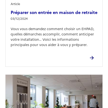
Source des données : Finess n° 350049524
Article
Mis à jour le : 10/03/2026
Préparer son entrée en maison de retraite
EHPAD Rotheneuf
03/12/2024
Adresse
2 allée des Dames de Porcaro
Vous vous demandez comment choisir un EHPAD,
35400
-
Saint-Malo
quelles démarches accomplir, comment anticiper
votre installation… Voici les informations
02 99 56 97 83
principales pour vous aider à vous y préparer.
Contact
Rapport HAS
Voir les prix et prestations
Source des données : Finess n° 350007050
Mis à jour le : 27/01/2025
EHPAD Maison Le Plessis Pont-Pinel
Adresse
Rue de la Tannerie
35400
-
Saint-Malo