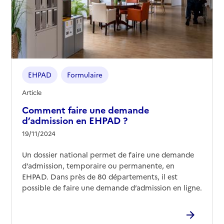
02 99 81 96 09
Contact
Site internet
Rapport HAS
Voir les prix et prestations
Source des données : Finess n° 350006375
Mis à jour le : 23/03/2026
EHPAD
Formulaire
EHPAD Édilys La Vallée
Article
Comment faire une demande
Adresse
2 allee de la Goélette
d’admission en EHPAD ?
35400
-
Saint-Malo
19/11/2024
02 99 40 40 35
Un dossier national permet de faire une demande
Contact
d’admission, temporaire ou permanente, en
Site internet
EHPAD. Dans près de 80 départements, il est
Rapport HAS
Voir les prix et prestations
possible de faire une demande d’admission en ligne.
Source des données : Finess n° 350030599
Mis à jour le : 06/07/2026