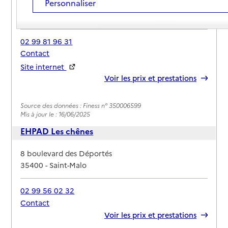
Personnaliser
Adresse
32 rue Jeanne Jugan
35400
-
Saint-Malo
02 99 81 96 31
Contact
Site internet
Rapport HAS
Voir les prix et prestations
Source des données : Finess n° 350006599
Mis à jour le : 16/06/2025
EHPAD Les chênes
Adresse
8 boulevard des Déportés
35400
-
Saint-Malo
02 99 56 02 32
Contact
Rapport HAS
Voir les prix et prestations