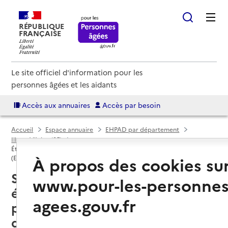
RÉPUBLIQUE
FRANÇAISE
Le site officiel d'information pour les
personnes âgées et les aidants
Accès aux annuaires
Accès par besoin
Accueil
Espace annuaire
EHPAD par département
Ille-et-Vilaine (35)
Établissement d'hébergement pour personnes âgées dépendantes
À propos des cookies su
(EHPAD)
Saint-Malo (35400) : liste des 11
www.pour-les-personnes
établissements d'hébergement
agees.gouv.fr
pour personnes âgées
dépendantes (EHPAD)