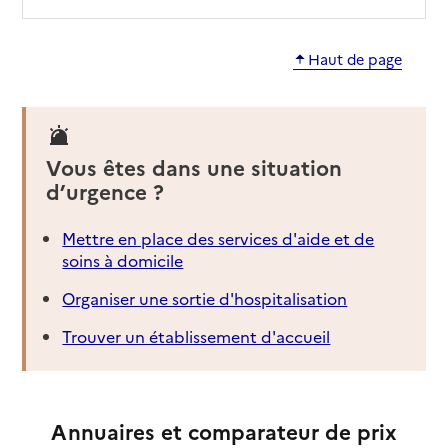
Résidence AOLYS La Fontaine au Lièvre
Haut de page
Adresse
5 rue Christophe Colomb
35400
-
Saint-Malo
02 99 82 40 88
Vous êtes dans une situation
Contact
d’urgence ?
Site internet
Rapport HAS
Voir les prix et prestations
Mettre en place des services d'aide et de
soins à domicile
Source des données : Finess n° 350046108
Mis à jour le : 06/07/2026
Organiser une sortie d'hospitalisation
EHPAD Résidence Boris Antonoff
Trouver un établissement d'accueil
Adresse
12 rue du Tertre Belot
35400
-
Saint-Malo
Annuaires et comparateur de prix
02 99 21 08 70