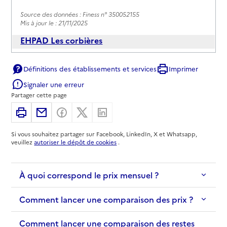
Source des données : Finess n° 350052155
Mis à jour le : 21/11/2025
EHPAD Les corbières
Adresse
10 rue de la Fontaine
Définitions des établissements et services
Imprimer
35400
-
Saint-Malo
Signaler une erreur
Partager cette page
02 99 21 21 21
Contact
Imprimer
Partager par email
Partager sur Facebook
Partager sur X
Partager sur Linkedin
Site internet
Si vous souhaitez partager sur Facebook, LinkedIn, X et Whatsapp,
Rapport HAS
Voir les prix et prestations
veuillez
autoriser le dépôt de cookies
.
Source des données : Finess n° 350053724
Mis à jour le : 01/06/2026
À quoi correspond le prix mensuel ?
EHPAD La Briantais
Comment lancer une comparaison des prix ?
Adresse
7 chemin du Vau Garni
Comment lancer une comparaison des restes
35400
-
Saint-Malo