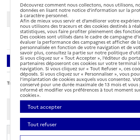
Découvrez comment nous collectons, nous utilisons, no
données en lisant notre notice d’information sur la pr
à caractère personnel.
Modifier ma recherche
Afin de mieux vous servir et d’améliorer votre expérienc
nous utilisons des traceurs et des cookies destinés à réal
statistiques, vous faire profiter pleinement des fonction
Des cookies sont utilisés dans le cadre de campagne d
Ajouter cette recherche aux favoris
évaluer la performance des campagnes et afficher de la
personnalisée en fonction de votre navigation et de vot
savoir plus, consultez la partie sur notre politique d'uti
Si vous cliquez sur « Tout Accepter », l’éditeur du porta
Filtrer
partenaires déposeront ces cookies sur votre terminal l
navigation. Si vous cliquez sur « Tout Refuser », ces co
déposés. Si vous cliquez sur « Personnaliser », vous pou
l’implantation de cookies auxquels vous consentez. Vot
Trier par :
conservé pour une durée maximale de 13 mois et vous
informé et modifier vos préférences à tout moment sur
cookies ».
Afficher les résultats par:
Tout accepter
Mode liste
Mode carte
Tout refuser
EHPAD Ma maison petites soeurs des pauvres