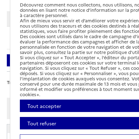
Découvrez comment nous collectons, nous utilisons, no
données en lisant notre notice d’information sur la pr
à caractère personnel.
Modifier ma recherche
Afin de mieux vous servir et d’améliorer votre expérienc
nous utilisons des traceurs et des cookies destinés à réal
statistiques, vous faire profiter pleinement des fonction
Des cookies sont utilisés dans le cadre de campagne d
Ajouter cette recherche aux favoris
évaluer la performance des campagnes et afficher de la
personnalisée en fonction de votre navigation et de vot
savoir plus, consultez la partie sur notre politique d'uti
Si vous cliquez sur « Tout Accepter », l’éditeur du porta
Filtrer
partenaires déposeront ces cookies sur votre terminal l
navigation. Si vous cliquez sur « Tout Refuser », ces co
déposés. Si vous cliquez sur « Personnaliser », vous pou
l’implantation de cookies auxquels vous consentez. Vot
Trier par :
conservé pour une durée maximale de 13 mois et vous
informé et modifier vos préférences à tout moment sur
cookies ».
Afficher les résultats par:
Tout accepter
Mode liste
Mode carte
Tout refuser
EHPAD - résidence Les tilleuls