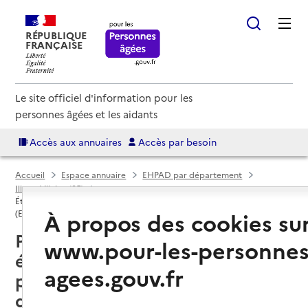
RÉPUBLIQUE
FRANÇAISE
Le site officiel d'information pour les
personnes âgées et les aidants
Accès aux annuaires
Accès par besoin
Accueil
Espace annuaire
EHPAD par département
Ille-et-Vilaine (35)
Établissement d'hébergement pour personnes âgées dépendantes
À propos des cookies su
(EHPAD)
Parigné (35133) : liste des
www.pour-les-personnes
établissements d'hébergement
agees.gouv.fr
pour personnes âgées
dépendantes (EHPAD)