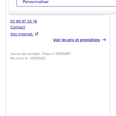
Personnaliser
Adresse
1 rue des Tilleuls
35133
-
Parigné
02 99 97 32 16
Contact
Site internet
Rapport HAS
Voir les prix et prestations
Source des données : Finess n° 350032611
Mis à jour le : 31/10/2025