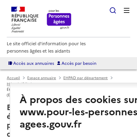
RÉPUBLIQUE
FRANÇAISE
Le site officiel d'information pour les
personnes âgées et les aidants
Accès aux annuaires
Accès par besoin
Accueil
Espace annuaire
EHPAD par département
Hérault (34)
Établissement d'hébergement pour personnes âgées dépendantes
À propos des cookies su
(EHPAD)
Béziers (34500) : liste des 9
www.pour-les-personnes
établissements d'hébergement
agees.gouv.fr
pour personnes âgées
dépendantes (EHPAD)