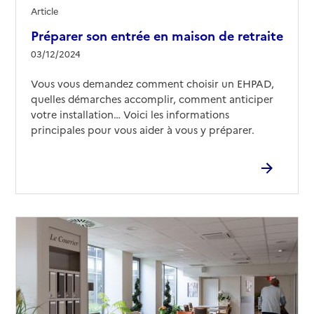
Article
34500
-
Béziers
Préparer son entrée en maison de retraite
04 67 49 70 00
03/12/2024
Contact
Rapport HAS
Voir les prix et prestations
Vous vous demandez comment choisir un EHPAD,
quelles démarches accomplir, comment anticiper
votre installation… Voici les informations
Source des données : Finess n° 340014703
principales pour vous aider à vous y préparer.
Mis à jour le : 07/04/2025
EHPAD La Méridienne
Adresse
Rue de Monte Cassino
34500
-
Béziers
04 67 11 13 13
Contact
Site internet
Rapport HAS
Voir les prix et prestations