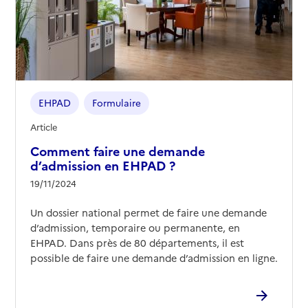
Source des données : Finess n° 340797240
Mis à jour le : 14/04/2026
EHPAD Les Feuillantines
Adresse
40 rue Raoul Bayou
34500
-
Béziers
EHPAD
Formulaire
04 67 31 83 90
Article
Contact
Comment faire une demande
Site internet
d’admission en EHPAD ?
Rapport HAS
Voir les prix et prestations
19/11/2024
Un dossier national permet de faire une demande
Source des données : Finess n° 340789718
Mis à jour le : 30/06/2026
d’admission, temporaire ou permanente, en
EHPAD. Dans près de 80 départements, il est
EHPAD Korian Lo Solehl
possible de faire une demande d’admission en ligne.
Adresse
46 avenue Enseigne Albertini
34500
-
Béziers