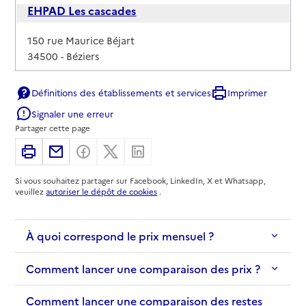
EHPAD Les cascades
Adresse
150 rue Maurice Béjart
34500
-
Béziers
04 67 62 32 53
Définitions des établissements et services
Imprimer
Contact
Signaler une erreur
Site internet
Partager cette page
Rapport HAS
Voir les prix et prestations
Imprimer
Partager par email
Partager sur Facebook
Partager sur X
Partager sur Linkedin
Source des données : Finess n° 340017763
Si vous souhaitez partager sur Facebook, LinkedIn, X et Whatsapp,
Mis à jour le : 08/09/2024
veuillez
autoriser le dépôt de cookies
.
EHPAD Perréal-les-Arènes
À quoi correspond le prix mensuel ?
Adresse
2 boulevard Ernest Perréal
34500
-
Béziers
Comment lancer une comparaison des prix ?
04 67 35 76 08
Comment lancer une comparaison des restes