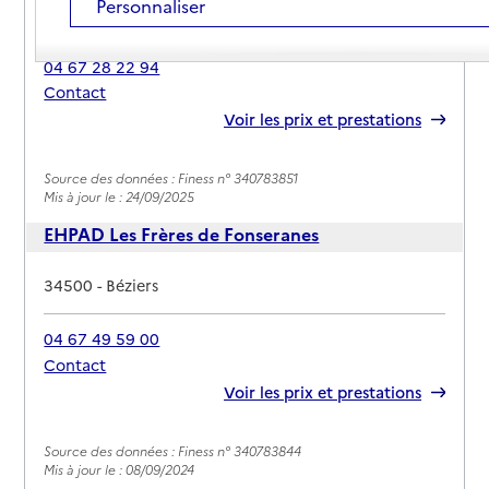
Personnaliser
Adresse
34500
-
Béziers
04 67 28 22 94
Contact
Rapport HAS
Voir les prix et prestations
Source des données : Finess n° 340783851
Mis à jour le : 24/09/2025
EHPAD Les Frères de Fonseranes
Adresse
34500
-
Béziers
04 67 49 59 00
Contact
Rapport HAS
Voir les prix et prestations
Source des données : Finess n° 340783844
Mis à jour le : 08/09/2024