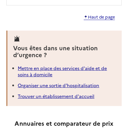
04 67 35 61 61
Contact
Haut de page
Site internet
Rapport HAS
Voir les prix et prestations
Source des données : Finess n° 340788439
Vous êtes dans une situation
Mis à jour le : 23/04/2026
d’urgence ?
Mettre en place des services d'aide et de
soins à domicile
Organiser une sortie d'hospitalisation
Trouver un établissement d'accueil
Annuaires et comparateur de prix