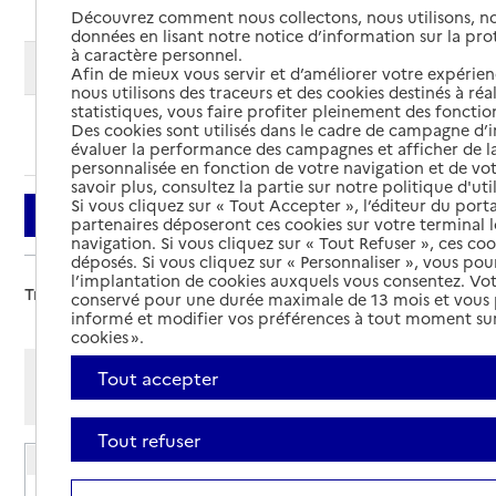
Découvrez comment nous collectons, nous utilisons, no
données en lisant notre notice d’information sur la pr
à caractère personnel.
Modifier ma recherche
Afin de mieux vous servir et d’améliorer votre expérienc
nous utilisons des traceurs et des cookies destinés à réal
statistiques, vous faire profiter pleinement des fonction
Des cookies sont utilisés dans le cadre de campagne d
Ajouter cette recherche aux favoris
évaluer la performance des campagnes et afficher de la
personnalisée en fonction de votre navigation et de vot
savoir plus, consultez la partie sur notre politique d'uti
Si vous cliquez sur « Tout Accepter », l’éditeur du porta
Filtrer
partenaires déposeront ces cookies sur votre terminal l
navigation. Si vous cliquez sur « Tout Refuser », ces co
déposés. Si vous cliquez sur « Personnaliser », vous pou
l’implantation de cookies auxquels vous consentez. Vot
Trier par :
conservé pour une durée maximale de 13 mois et vous
informé et modifier vos préférences à tout moment sur
cookies ».
Afficher les résultats par:
Tout accepter
Mode liste
Mode carte
Tout refuser
EHPAD La Renaissance