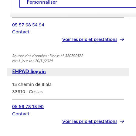
Personnaliser
Adresse
Chemin de Camparian
33610
-
Cestas
05 57 68 54 94
Contact
Rapport HAS
Voir les prix et prestations
Source des données : Finess n° 330799172
Mis à jour le : 20/11/2024
EHPAD Seguin
Adresse
15 chemin de Biala
33610
-
Cestas
05 56 78 13 90
Contact
Rapport HAS
Voir les prix et prestations