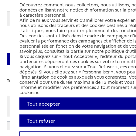
Découvrez comment nous collectons, nous utilisons, no
données en lisant notre notice d’information sur la pr
à caractère personnel.
Modifier ma recherche
Afin de mieux vous servir et d’améliorer votre expérienc
nous utilisons des traceurs et des cookies destinés à réal
statistiques, vous faire profiter pleinement des fonction
Des cookies sont utilisés dans le cadre de campagne d
Ajouter cette recherche aux favoris
évaluer la performance des campagnes et afficher de la
personnalisée en fonction de votre navigation et de vot
savoir plus, consultez la partie sur notre politique d'uti
Si vous cliquez sur « Tout Accepter », l’éditeur du porta
Filtrer
partenaires déposeront ces cookies sur votre terminal l
navigation. Si vous cliquez sur « Tout Refuser », ces co
déposés. Si vous cliquez sur « Personnaliser », vous pou
l’implantation de cookies auxquels vous consentez. Vot
Trier par :
conservé pour une durée maximale de 13 mois et vous
informé et modifier vos préférences à tout moment sur
cookies ».
Afficher les résultats par:
Tout accepter
Mode liste
Mode carte
Tout refuser
EHPAD Accueil temporaire Le relais