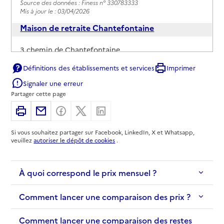
Source des données : Finess n° 330783333
Mis à jour le : 03/04/2026
Maison de retraite Chantefontaine
Adresse
3 chemin de Chantefontaine
33610
-
Cestas
Définitions des établissements et services
Imprimer
Signaler une erreur
05 56 78 84 38
Partager cette page
Contact
Imprimer
Partager par email
Partager sur Facebook
Partager sur X
Partager sur Linkedin
Site internet
Rapport HAS
Voir les prix et prestations
Si vous souhaitez partager sur Facebook, LinkedIn, X et Whatsapp,
veuillez
autoriser le dépôt de cookies
.
Source des données : Finess n° 330798075
Mis à jour le : 07/04/2026
À quoi correspond le prix mensuel ?
Comment lancer une comparaison des prix ?
Comment lancer une comparaison des restes