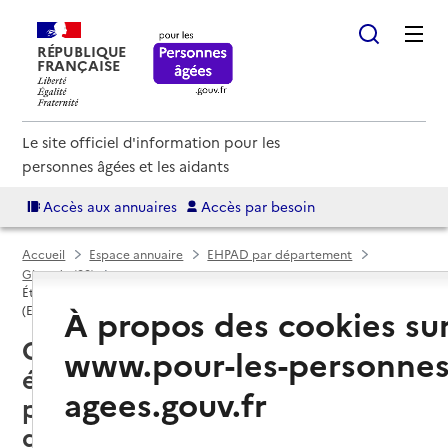
RÉPUBLIQUE
FRANÇAISE
Le site officiel d'information pour les
personnes âgées et les aidants
Accès aux annuaires
Accès par besoin
Accueil
Espace annuaire
EHPAD par département
Gironde (33)
Établissement d'hébergement pour personnes âgées dépendantes
À propos des cookies su
(EHPAD)
Cestas (33610) : liste des 3
www.pour-les-personnes
établissements d'hébergement
agees.gouv.fr
pour personnes âgées
dépendantes (EHPAD)