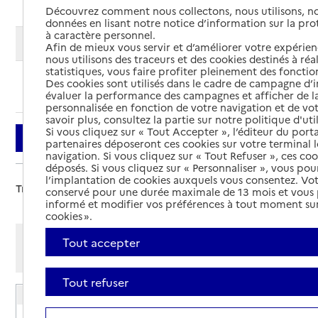
Découvrez comment nous collectons, nous utilisons, no
données en lisant notre notice d’information sur la pr
à caractère personnel.
Modifier ma recherche
Afin de mieux vous servir et d’améliorer votre expérienc
nous utilisons des traceurs et des cookies destinés à réal
statistiques, vous faire profiter pleinement des fonction
Des cookies sont utilisés dans le cadre de campagne d
Ajouter cette recherche aux favoris
évaluer la performance des campagnes et afficher de la
personnalisée en fonction de votre navigation et de vot
savoir plus, consultez la partie sur notre politique d'uti
Si vous cliquez sur « Tout Accepter », l’éditeur du porta
Filtrer
partenaires déposeront ces cookies sur votre terminal l
navigation. Si vous cliquez sur « Tout Refuser », ces co
déposés. Si vous cliquez sur « Personnaliser », vous pou
l’implantation de cookies auxquels vous consentez. Vot
Trier par :
conservé pour une durée maximale de 13 mois et vous
informé et modifier vos préférences à tout moment sur
cookies ».
Afficher les résultats par:
Tout accepter
Mode liste
Mode carte
Tout refuser
EHPAD Résidence Bellevue