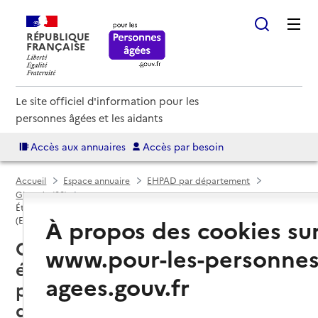
RÉPUBLIQUE
FRANÇAISE
Le site officiel d'information pour les
personnes âgées et les aidants
Accès aux annuaires
Accès par besoin
Accueil
Espace annuaire
EHPAD par département
Gironde (33)
Établissement d'hébergement pour personnes âgées dépendantes
À propos des cookies su
(EHPAD)
Cambes (33880) : liste des
www.pour-les-personnes
établissements d'hébergement
agees.gouv.fr
pour personnes âgées
dépendantes (EHPAD)