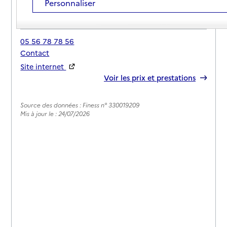
Personnaliser
Adresse
Impasse le Cap d'Aulan
33880
-
Cambes
05 56 78 78 56
Contact
Site internet
Rapport HAS
Voir les prix et prestations
Source des données : Finess n° 330019209
Mis à jour le : 24/07/2026