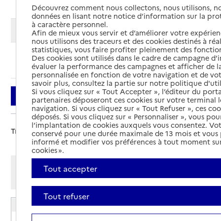
Découvrez comment nous collectons, nous utilisons, no
données en lisant notre notice d’information sur la pr
à caractère personnel.
Modifier ma recherche
Afin de mieux vous servir et d’améliorer votre expérienc
nous utilisons des traceurs et des cookies destinés à réal
statistiques, vous faire profiter pleinement des fonction
Des cookies sont utilisés dans le cadre de campagne d
Ajouter cette recherche aux favoris
évaluer la performance des campagnes et afficher de la
personnalisée en fonction de votre navigation et de vot
savoir plus, consultez la partie sur notre politique d'uti
Si vous cliquez sur « Tout Accepter », l’éditeur du porta
Filtrer
partenaires déposeront ces cookies sur votre terminal l
navigation. Si vous cliquez sur « Tout Refuser », ces co
déposés. Si vous cliquez sur « Personnaliser », vous pou
l’implantation de cookies auxquels vous consentez. Vot
Trier par :
conservé pour une durée maximale de 13 mois et vous
informé et modifier vos préférences à tout moment sur
cookies ».
Afficher les résultats par:
Tout accepter
Mode liste
Mode carte
Tout refuser
EHPAD Paul Ardouin