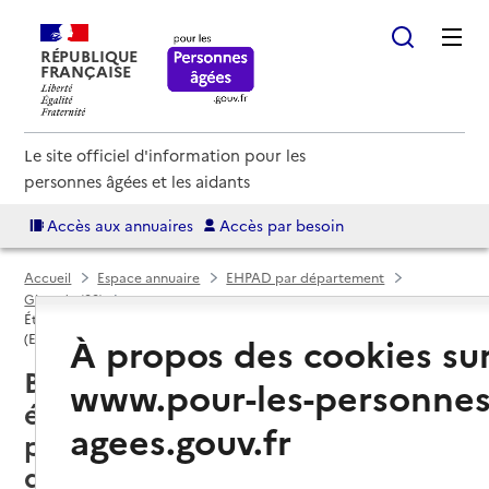
RÉPUBLIQUE
FRANÇAISE
Le site officiel d'information pour les
personnes âgées et les aidants
Accès aux annuaires
Accès par besoin
Accueil
Espace annuaire
EHPAD par département
Gironde (33)
Établissement d'hébergement pour personnes âgées dépendantes
À propos des cookies su
(EHPAD)
Blaye (33390) : liste des 3
www.pour-les-personnes
établissements d'hébergement
agees.gouv.fr
pour personnes âgées
dépendantes (EHPAD)