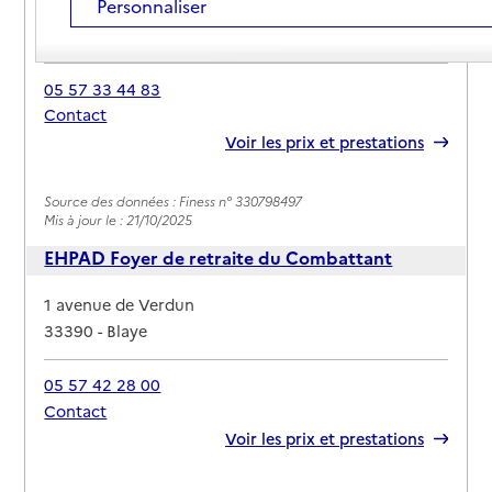
Personnaliser
Adresse
25 chemin départemental 135
33390
-
Blaye
05 57 33 44 83
Contact
Rapport HAS
Voir les prix et prestations
Source des données : Finess n° 330798497
Mis à jour le : 21/10/2025
EHPAD Foyer de retraite du Combattant
Adresse
1 avenue de Verdun
33390
-
Blaye
05 57 42 28 00
Contact
Rapport HAS
Voir les prix et prestations