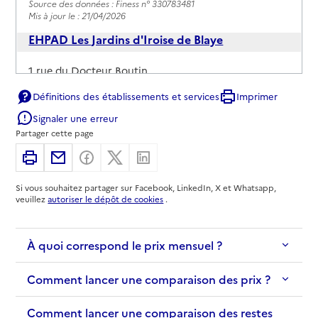
Source des données : Finess n° 330783481
Mis à jour le : 21/04/2026
EHPAD Les Jardins d'Iroise de Blaye
Adresse
1 rue du Docteur Boutin
33390
-
Blaye
Définitions des établissements et services
Imprimer
Signaler une erreur
05 57 42 04 54
Partager cette page
Contact
Imprimer
Partager par email
Partager sur Facebook
Partager sur X
Partager sur Linkedin
Site internet
Rapport HAS
Voir les prix et prestations
Si vous souhaitez partager sur Facebook, LinkedIn, X et Whatsapp,
veuillez
autoriser le dépôt de cookies
.
Source des données : Finess n° 330800228
Mis à jour le : 17/03/2026
À quoi correspond le prix mensuel ?
Comment lancer une comparaison des prix ?
Comment lancer une comparaison des restes