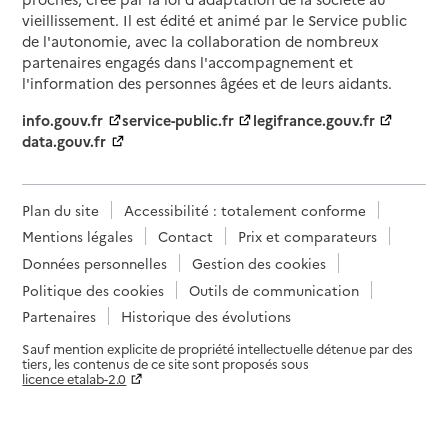
05 61 32 15 15
vieillissement. Il est édité et animé par le Service public
Contact
de l'autonomie, avec la collaboration de nombreux
partenaires engagés dans l'accompagnement et
Site internet
l'information des personnes âgées et de leurs aidants.
Rapport HAS
Voir les prix et prestations
info.gouv.fr
service-public.fr
legifrance.gouv.fr
Source des données : Finess n° 310017066
data.gouv.fr
Mis à jour le : 28/04/2026
EHPAD Résidence L'Ecuyer
Plan du site
Accessibilité : totalement conforme
Adresse
12 impasse de l'Hippodrome
Mentions légales
Contact
Prix et comparateurs
31000
-
Toulouse
Données personnelles
Gestion des cookies
Politique des cookies
Outils de communication
05 62 11 12 12
Partenaires
Historique des évolutions
Contact
Sauf mention explicite de propriété intellectuelle détenue par des
Rapport HAS
Voir les prix et prestations
tiers, les contenus de ce site sont proposés sous
licence etalab-2.0
Paramètres sur le choix des cookies
Source des données : Finess n° 310793674
Mis à jour le : 06/02/2026