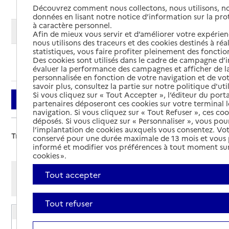
Découvrez comment nous collectons, nous utilisons, no
données en lisant notre notice d’information sur la pr
à caractère personnel.
Modifier ma recherche
Afin de mieux vous servir et d’améliorer votre expérienc
nous utilisons des traceurs et des cookies destinés à réal
statistiques, vous faire profiter pleinement des fonction
Des cookies sont utilisés dans le cadre de campagne d
Ajouter cette recherche aux favoris
évaluer la performance des campagnes et afficher de la
personnalisée en fonction de votre navigation et de vot
savoir plus, consultez la partie sur notre politique d'uti
Si vous cliquez sur « Tout Accepter », l’éditeur du porta
Filtrer
partenaires déposeront ces cookies sur votre terminal l
navigation. Si vous cliquez sur « Tout Refuser », ces co
déposés. Si vous cliquez sur « Personnaliser », vous pou
l’implantation de cookies auxquels vous consentez. Vot
Trier par :
conservé pour une durée maximale de 13 mois et vous
informé et modifier vos préférences à tout moment sur
cookies ».
Afficher les résultats par:
Tout accepter
Mode liste
Mode carte
Tout refuser
EHPAD Docteur Marie