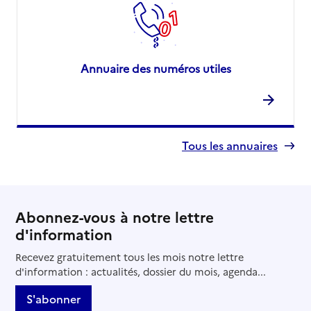
05 34 26 28 70
Contact
Site internet
Annuaire des numéros utiles
Rapport HAS
Voir les prix et prestations
Source des données : Finess n° 310021423
Mis à jour le : 28/01/2026
EHPAD Résidence Saint-Simon
Tous les annuaires
Adresse
73 route de Saint-Simon
31000
-
Toulouse
Abonnez-vous à notre lettre
05 61 86 76 33
d'information
Contact
Recevez gratuitement tous les mois notre lettre
Site internet
d'information : actualités, dossier du mois, agenda...
Rapport HAS
Voir les prix et prestations
S'abonner
Source des données : Finess n° 310003116