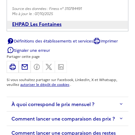
Source des données : Finess n° 310784491
Mis à jour le : 07/10/2025
EHPAD Les Fontaines
Adresse
92 avenue de Casselardit
Définitions des établissements et services
Imprimer
31000
-
Toulouse
Signaler une erreur
Partager cette page
05 34 50 80 00
Contact
Imprimer
Partager par email
Partager sur Facebook
Partager sur X
Partager sur Linkedin
Site internet
Si vous souhaitez partager sur Facebook, LinkedIn, X et Whatsapp,
Rapport HAS
Voir les prix et prestations
veuillez
autoriser le dépôt de cookies
.
Source des données : Finess n° 310785399
Mis à jour le : 27/05/2025
À quoi correspond le prix mensuel ?
EHPAD Le Repos
Comment lancer une comparaison des prix ?
Adresse
20 rue des Bûchers
Comment lancer une comparaison des restes
31000
-
Toulouse