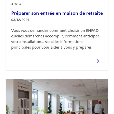
Source des données : Finess n° 310782198
Article
Mis à jour le : 05/02/2026
Préparer son entrée en maison de retraite
EHPAD Les Minimes
03/12/2024
Adresse
5 rue Bobillot
Vous vous demandez comment choisir un EHPAD,
31000
-
Toulouse
quelles démarches accomplir, comment anticiper
votre installation… Voici les informations
05 34 40 47 00
principales pour vous aider à vous y préparer.
Contact
Site internet
Rapport HAS
Voir les prix et prestations
Source des données : Finess n° 310019591
Mis à jour le : 27/05/2025
EHPAD Résidence Les tilleuls
Adresse
19 rue Varsovie
31000
-
Toulouse