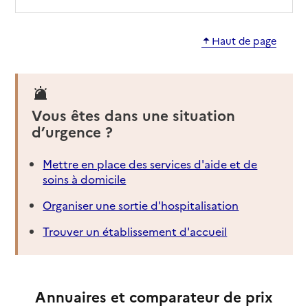
Mis à jour le : 27/05/2025
EHPAD Sainte-Monique
Haut de page
Adresse
17 rue du Tchad
31000
-
Toulouse
Vous êtes dans une situation
05 62 13 22 00
d’urgence ?
Contact
Rapport HAS
Voir les prix et prestations
Mettre en place des services d'aide et de
soins à domicile
Source des données : Finess n° 310794631
Mis à jour le : 29/04/2026
Organiser une sortie d'hospitalisation
EHPAD Pierre Ducis
Trouver un établissement d'accueil
Adresse
92 avenue de Casselardit
31000
-
Toulouse
Annuaires et comparateur de prix
05 34 50 80 80