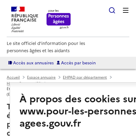
RÉPUBLIQUE
FRANÇAISE
Le site officiel d'information pour les
personnes âgées et les aidants
Accès aux annuaires
Accès par besoin
Accueil
Espace annuaire
EHPAD par département
Haute-Garonne (31)
Établissement d'hébergement pour personnes âgées dépendantes
À propos des cookies su
(EHPAD)
Toulouse (31000) : liste des 29
www.pour-les-personnes
établissements d'hébergement
agees.gouv.fr
pour personnes âgées
dépendantes (EHPAD)