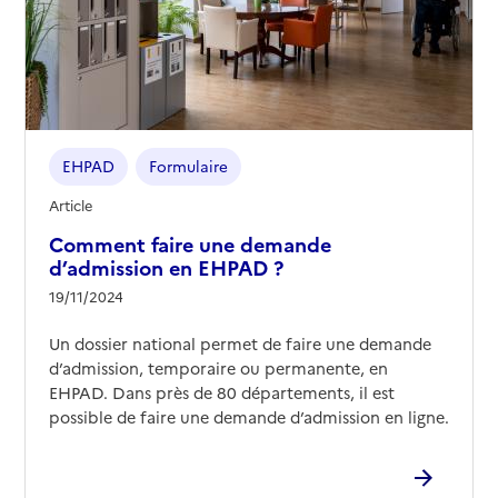
05 61 77 35 81
Contact
Site internet
Rapport HAS
Voir les prix et prestations
EHPAD
Formulaire
Source des données : Finess n° 310792015
Mis à jour le : 26/05/2026
Article
EHPAD Gaubert
Comment faire une demande
d’admission en EHPAD ?
Adresse
28 rue Sainte Lucie
19/11/2024
31000
-
Toulouse
Un dossier national permet de faire une demande
05 34 56 24 09
d’admission, temporaire ou permanente, en
Contact
EHPAD. Dans près de 80 départements, il est
Site internet
possible de faire une demande d’admission en ligne.
Rapport HAS
Voir les prix et prestations
Source des données : Finess n° 310784822