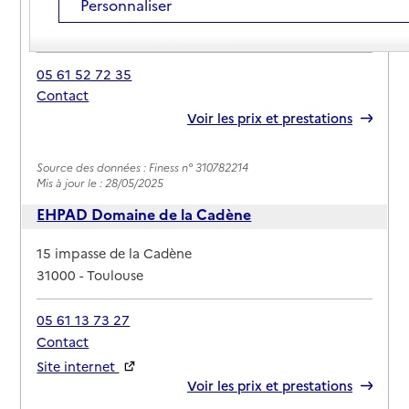
Personnaliser
Adresse
7 rue Ozenne
31000
-
Toulouse
05 61 52 72 35
Contact
Rapport HAS
Voir les prix et prestations
Source des données : Finess n° 310782214
Mis à jour le : 28/05/2025
EHPAD Domaine de la Cadène
Adresse
15 impasse de la Cadène
31000
-
Toulouse
05 61 13 73 27
Contact
Site internet
Rapport HAS
Voir les prix et prestations