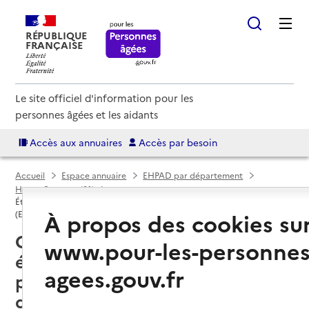
RÉPUBLIQUE
FRANÇAISE
Le site officiel d'information pour les
personnes âgées et les aidants
Accès aux annuaires
Accès par besoin
Accueil
Espace annuaire
EHPAD par département
Haute-Garonne (31)
Établissement d'hébergement pour personnes âgées dépendantes
À propos des cookies su
(EHPAD)
Colomiers (31770) : liste des 3
www.pour-les-personnes
établissements d'hébergement
agees.gouv.fr
pour personnes âgées
dépendantes (EHPAD)