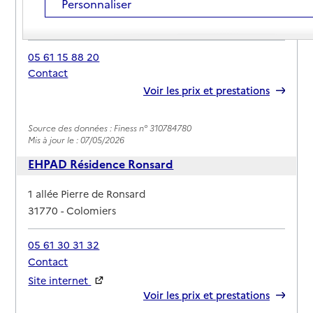
Personnaliser
Adresse
2 avenue du Louron
31770
-
Colomiers
05 61 15 88 20
Contact
Rapport HAS
Voir les prix et prestations
Source des données : Finess n° 310784780
Mis à jour le : 07/05/2026
EHPAD Résidence Ronsard
Adresse
1 allée Pierre de Ronsard
31770
-
Colomiers
05 61 30 31 32
Contact
Site internet
Rapport HAS
Voir les prix et prestations