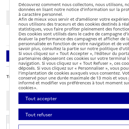
Découvrez comment nous collectons, nous utilisons, no
données en lisant notre notice d’information sur la pr
à caractère personnel.
Modifier ma recherche
Afin de mieux vous servir et d’améliorer votre expérienc
nous utilisons des traceurs et des cookies destinés à réal
statistiques, vous faire profiter pleinement des fonction
Des cookies sont utilisés dans le cadre de campagne d
Ajouter cette recherche aux favoris
évaluer la performance des campagnes et afficher de la
personnalisée en fonction de votre navigation et de vot
savoir plus, consultez la partie sur notre politique d'uti
Si vous cliquez sur « Tout Accepter », l’éditeur du porta
Filtrer
partenaires déposeront ces cookies sur votre terminal l
navigation. Si vous cliquez sur « Tout Refuser », ces co
déposés. Si vous cliquez sur « Personnaliser », vous pou
l’implantation de cookies auxquels vous consentez. Vot
Trier par :
conservé pour une durée maximale de 13 mois et vous
informé et modifier vos préférences à tout moment sur
cookies ».
Afficher les résultats par:
Tout accepter
Mode liste
Mode carte
Tout refuser
EHPAD Résidence Émeraude Anne Laffont