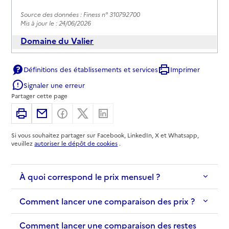
Source des données : Finess n° 310792700
Mis à jour le : 24/06/2026
Domaine du Valier
Adresse
Chemin de l'Armurié
Définitions des établissements et services
Imprimer
31770
-
Colomiers
Signaler une erreur
Partager cette page
05 34 55 28 28
Contact
Imprimer
Partager par email
Partager sur Facebook
Partager sur X
Partager sur Linkedin
Site internet
Si vous souhaitez partager sur Facebook, LinkedIn, X et Whatsapp,
Rapport HAS
Voir les prix et prestations
veuillez
autoriser le dépôt de cookies
.
Source des données : Finess n° 310782461
Mis à jour le : 06/02/2026
À quoi correspond le prix mensuel ?
Comment lancer une comparaison des prix ?
Comment lancer une comparaison des restes