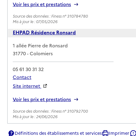
Voir les prix et prestations
Source des données : Finess n° 310784780
Mis à jour le : 07/05/2026
EHPAD Résidence Ronsard
Adresse
1 allée Pierre de Ronsard
31770
-
Colomiers
05 61 30 31 32
Contact
Site internet
Rapport HAS
Voir les prix et prestations
Source des données : Finess n° 310792700
Mis à jour le : 24/06/2026
Domaine du Valier
Définitions des établissements et services
Imprimer