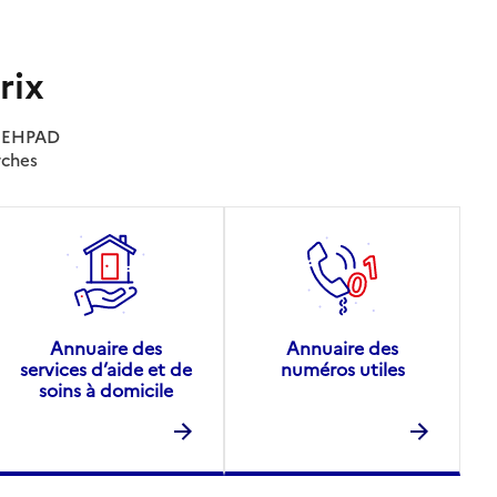
rix
es EHPAD
rches
Annuaire des
Annuaire des
services d’aide et de
numéros utiles
soins à domicile