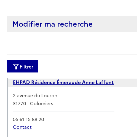
Modifier ma recherche
Filtrer
EHPAD Résidence Émeraude Anne Laffont
Adresse
2 avenue du Louron
31770
-
Colomiers
05 61 15 88 20
Contact
Rapport HAS