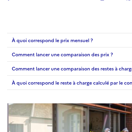
Adresse
Chemin de l'Armurié
31770
-
Colomiers
05 34 55 28 28
Contact
À quoi correspond le prix mensuel ?
Site internet
Rapport HAS
Comment lancer une comparaison des prix ?
Voir les prix et prestations
Source des données : Finess n° 310782461
Comment lancer une comparaison des restes à charg
Mis à jour le : 06/02/2026
À quoi correspond le reste à charge calculé par le c