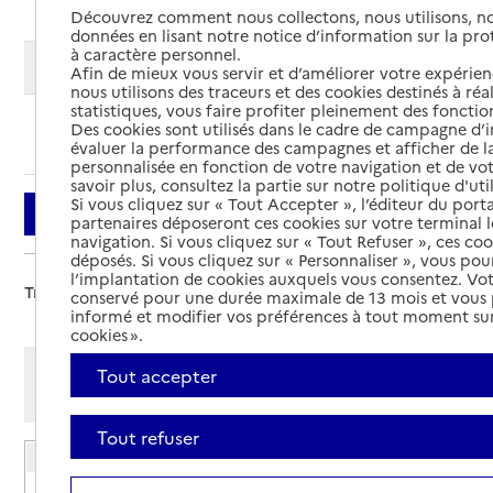
Découvrez comment nous collectons, nous utilisons, no
données en lisant notre notice d’information sur la pr
à caractère personnel.
Modifier ma recherche
Afin de mieux vous servir et d’améliorer votre expérienc
nous utilisons des traceurs et des cookies destinés à réal
statistiques, vous faire profiter pleinement des fonction
Des cookies sont utilisés dans le cadre de campagne d
Ajouter cette recherche aux favoris
évaluer la performance des campagnes et afficher de la
personnalisée en fonction de votre navigation et de vot
savoir plus, consultez la partie sur notre politique d'uti
Si vous cliquez sur « Tout Accepter », l’éditeur du porta
Filtrer
partenaires déposeront ces cookies sur votre terminal l
navigation. Si vous cliquez sur « Tout Refuser », ces co
déposés. Si vous cliquez sur « Personnaliser », vous pou
l’implantation de cookies auxquels vous consentez. Vot
Trier par :
conservé pour une durée maximale de 13 mois et vous
informé et modifier vos préférences à tout moment sur
cookies ».
Afficher les résultats par:
Tout accepter
Mode liste
Mode carte
Tout refuser
EHPAD Les Glycines Lasalle