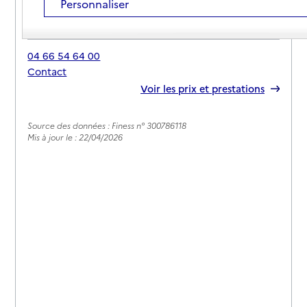
Personnaliser
Adresse
Chemin de Fabreguette
30460
-
Lasalle
04 66 54 64 00
Contact
Rapport HAS
Voir les prix et prestations
Source des données : Finess n° 300786118
Mis à jour le : 22/04/2026