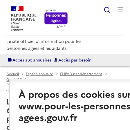
RÉPUBLIQUE
FRANÇAISE
Le site officiel d'information pour les
personnes âgées et les aidants
Accès aux annuaires
Accès par besoin
Accueil
Espace annuaire
EHPAD par département
Gard (30)
Établissement d'hébergement pour personnes âgées dépendantes
À propos des cookies su
(EHPAD)
Lasalle (30460) : liste des
www.pour-les-personnes
établissements d'hébergement
agees.gouv.fr
pour personnes âgées
dépendantes (EHPAD)