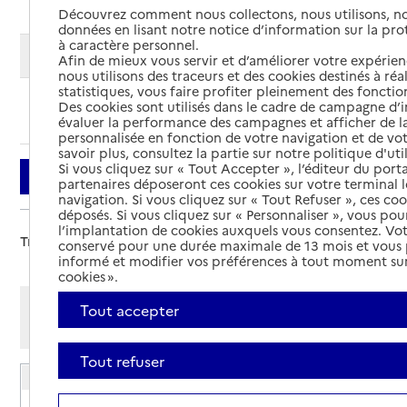
Découvrez comment nous collectons, nous utilisons, no
données en lisant notre notice d’information sur la pr
à caractère personnel.
Modifier ma recherche
Afin de mieux vous servir et d’améliorer votre expérienc
nous utilisons des traceurs et des cookies destinés à réal
statistiques, vous faire profiter pleinement des fonction
Des cookies sont utilisés dans le cadre de campagne d
Ajouter cette recherche aux favoris
évaluer la performance des campagnes et afficher de la
personnalisée en fonction de votre navigation et de vot
savoir plus, consultez la partie sur notre politique d'uti
Si vous cliquez sur « Tout Accepter », l’éditeur du porta
Filtrer
partenaires déposeront ces cookies sur votre terminal l
navigation. Si vous cliquez sur « Tout Refuser », ces co
déposés. Si vous cliquez sur « Personnaliser », vous pou
l’implantation de cookies auxquels vous consentez. Vot
Trier par :
conservé pour une durée maximale de 13 mois et vous
informé et modifier vos préférences à tout moment sur
cookies ».
Afficher les résultats par:
Tout accepter
Mode liste
Mode carte
Tout refuser
EHPAD Association maison de secours