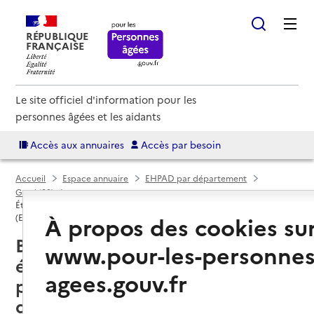
RÉPUBLIQUE
FRANÇAISE
Le site officiel d'information pour les
personnes âgées et les aidants
Accès aux annuaires
Accès par besoin
Accueil
Espace annuaire
EHPAD par département
Gard (30)
Établissement d'hébergement pour personnes âgées dépendantes
À propos des cookies su
(EHPAD)
Bessèges (30160) : liste des 2
www.pour-les-personnes
établissements d'hébergement
agees.gouv.fr
pour personnes âgées
dépendantes (EHPAD)