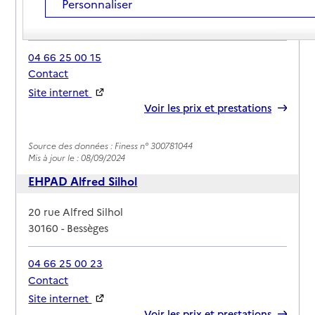
Personnaliser
Adresse
15 rue Émile Zola
30160
-
Bessèges
04 66 25 00 15
Contact
Site internet
Rapport HAS
Voir les prix et prestations
Source des données : Finess n° 300781044
Mis à jour le : 08/09/2024
EHPAD Alfred Silhol
Adresse
20 rue Alfred Silhol
30160
-
Bessèges
04 66 25 00 23
Contact
Site internet
Rapport HAS
Voir les prix et prestations