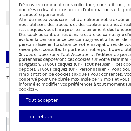
Découvrez comment nous collectons, nous utilisons, no
données en lisant notre notice d’information sur la pr
à caractère personnel.
Modifier ma recherche
Afin de mieux vous servir et d’améliorer votre expérienc
nous utilisons des traceurs et des cookies destinés à réal
statistiques, vous faire profiter pleinement des fonction
Des cookies sont utilisés dans le cadre de campagne d
Ajouter cette recherche aux favoris
évaluer la performance des campagnes et afficher de la
personnalisée en fonction de votre navigation et de vot
savoir plus, consultez la partie sur notre politique d'uti
Si vous cliquez sur « Tout Accepter », l’éditeur du porta
Filtrer
partenaires déposeront ces cookies sur votre terminal l
navigation. Si vous cliquez sur « Tout Refuser », ces co
déposés. Si vous cliquez sur « Personnaliser », vous pou
l’implantation de cookies auxquels vous consentez. Vot
Trier par :
conservé pour une durée maximale de 13 mois et vous
informé et modifier vos préférences à tout moment sur
cookies ».
Afficher les résultats par:
Tout accepter
Mode liste
Mode carte
Tout refuser
EHPAD Ker Digemer