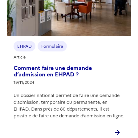
02 98 33 49 49
Contact
Site internet
Rapport HAS
Voir les prix et prestations
EHPAD
Formulaire
Source des données : Finess n° 290008861
Mis à jour le : 25/02/2026
Article
EHPAD Foyer de l'Adoration
Comment faire une demande
d’admission en EHPAD ?
Adresse
180 rue Gaby Carval
19/11/2024
29200
-
Brest
Un dossier national permet de faire une demande
02 98 44 33 27
d’admission, temporaire ou permanente, en
Contact
EHPAD. Dans près de 80 départements, il est
Site internet
possible de faire une demande d’admission en ligne.
Rapport HAS
Voir les prix et prestations
Source des données : Finess n° 290000595