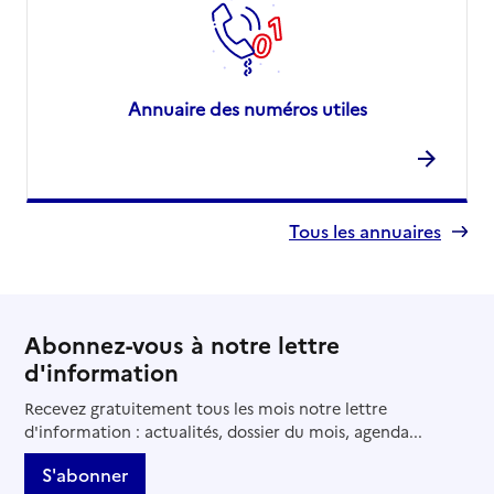
Adresse
12 rue Jean Bon Saint-André
29200
-
Brest
Annuaire des numéros utiles
02 98 03 96 00
Contact
Site internet
Rapport HAS
Voir les prix et prestations
Tous les annuaires
Source des données : Finess n° 290025402
Mis à jour le : 04/02/2026
Abonnez-vous à notre lettre
d'information
Recevez gratuitement tous les mois notre lettre
d'information : actualités, dossier du mois, agenda...
S'abonner