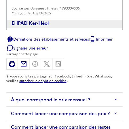
Source des données : Finess n° 290004605
Mis à jour le : 03/10/2025
EHPAD Ker-Héol
Adresse
7 rue Ker-Heol
Définitions des établissements et services
Imprimer
29200
-
Brest
Signaler une erreur
Partager cette page
02 98 02 29 67
Contact
Imprimer
Partager par email
Partager sur Facebook
Partager sur X
Partager sur Linkedin
Site internet
Si vous souhaitez partager sur Facebook, LinkedIn, X et Whatsapp,
Rapport HAS
Voir les prix et prestations
veuillez
autoriser le dépôt de cookies
.
Source des données : Finess n° 290004787
Mis à jour le : 12/06/2026
À quoi correspond le prix mensuel ?
EHPAD Kérampéré
Comment lancer une comparaison des prix ?
Adresse
rue Guillaume Keraudy
Comment lancer une comparaison des restes
29200
-
Brest