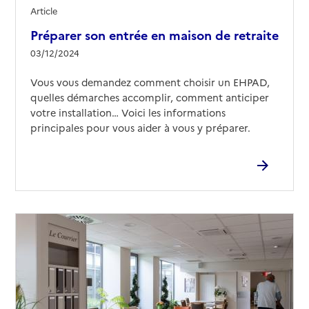
Source des données : Finess n° 290023456
Article
Mis à jour le : 01/04/2025
Préparer son entrée en maison de retraite
Résidence Louise Le Roux
03/12/2024
Adresse
20 rue de Maissin
Vous vous demandez comment choisir un EHPAD,
29200
-
Brest
quelles démarches accomplir, comment anticiper
votre installation… Voici les informations
02 98 05 64 00
principales pour vous aider à vous y préparer.
Contact
Site internet
Rapport HAS
Voir les prix et prestations
Source des données : Finess n° 290017201
Mis à jour le : 03/10/2025
Résidence Delcourt Ponchelet
Adresse
55 rue Jules Guesde
29200
-
Brest