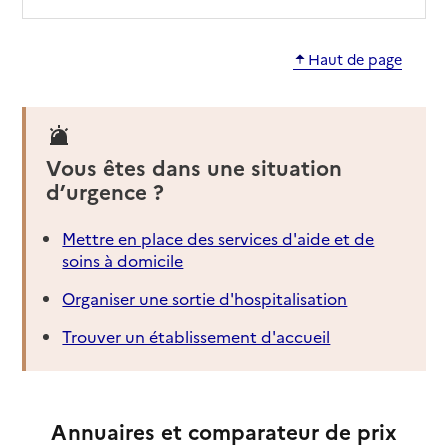
Mis à jour le : 11/02/2025
EHPAD Résidence du Ponant
Haut de page
Adresse
26 rue Mathurin Méheut
29200
-
Brest
Vous êtes dans une situation
02 29 05 86 00
d’urgence ?
Contact
Site internet
Rapport HAS
Voir les prix et prestations
Mettre en place des services d'aide et de
soins à domicile
Source des données : Finess n° 290031814
Organiser une sortie d'hospitalisation
Mis à jour le : 12/06/2026
Trouver un établissement d'accueil
Résidence Ker Gwenn
Adresse
rue Docteur André Delalande
29200
-
Brest
Annuaires et comparateur de prix