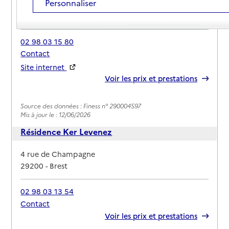
Personnaliser
Adresse
19 avenue de Tarente
29200
-
Brest
02 98 03 15 80
Contact
Site internet
Rapport HAS
Voir les prix et prestations
Source des données : Finess n° 290004597
Mis à jour le : 12/06/2026
Résidence Ker Levenez
Adresse
4 rue de Champagne
29200
-
Brest
02 98 03 13 54
Contact
Rapport HAS
Voir les prix et prestations