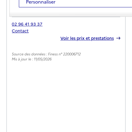
Personnaliser
Adresse
65 boulevard de la Côte d'Emeraude
22380
-
Saint-Cast-le-Guildo
02 96 41 93 37
Contact
Rapport HAS
Voir les prix et prestations
Source des données : Finess n° 220006712
Mis à jour le : 11/05/2026