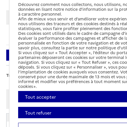
Découvrez comment nous collectons, nous utilisons, no
données en lisant notre notice d’information sur la pr
à caractère personnel.
Modifier ma recherche
Afin de mieux vous servir et d’améliorer votre expérienc
nous utilisons des traceurs et des cookies destinés à réal
statistiques, vous faire profiter pleinement des fonction
Des cookies sont utilisés dans le cadre de campagne d
Ajouter cette recherche aux favoris
évaluer la performance des campagnes et afficher de la
personnalisée en fonction de votre navigation et de vot
savoir plus, consultez la partie sur notre politique d'uti
Si vous cliquez sur « Tout Accepter », l’éditeur du porta
Filtrer
partenaires déposeront ces cookies sur votre terminal l
navigation. Si vous cliquez sur « Tout Refuser », ces co
déposés. Si vous cliquez sur « Personnaliser », vous pou
l’implantation de cookies auxquels vous consentez. Vot
Trier par :
conservé pour une durée maximale de 13 mois et vous
informé et modifier vos préférences à tout moment sur
cookies ».
Afficher les résultats par:
Tout accepter
Mode liste
Mode carte
Tout refuser
EHPAD L'Emeraude