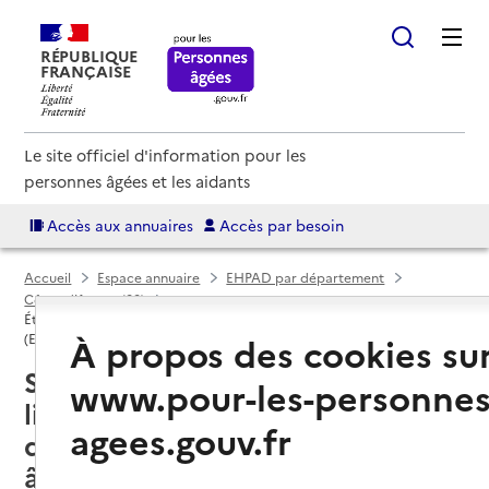
RÉPUBLIQUE
FRANÇAISE
Le site officiel d'information pour les
personnes âgées et les aidants
Accès aux annuaires
Accès par besoin
Accueil
Espace annuaire
EHPAD par département
Côtes-d'Armor (22)
Établissement d'hébergement pour personnes âgées dépendantes
À propos des cookies su
(EHPAD)
Saint-Cast-le-Guildo (22380) :
www.pour-les-personnes
liste des établissements
agees.gouv.fr
d'hébergement pour personnes
âgées dépendantes (EHPAD)