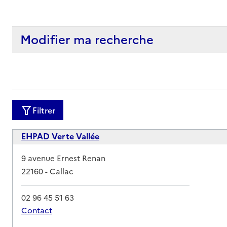
Modifier ma recherche
Filtrer
EHPAD Verte Vallée
Adresse
9 avenue Ernest Renan
22160
-
Callac
02 96 45 51 63
Contact
Rapport HAS