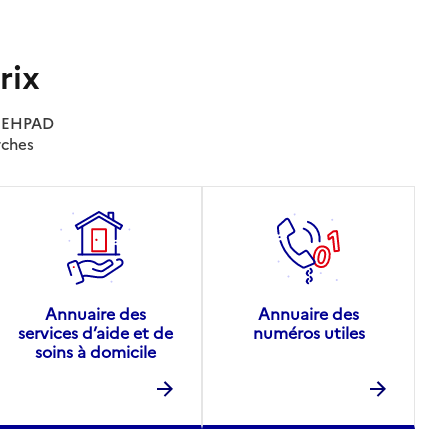
rix
es EHPAD
rches
Annuaire des
Annuaire des
services d’aide et de
numéros utiles
soins à domicile