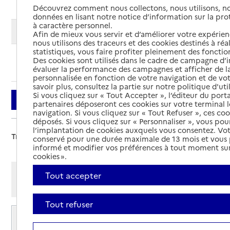
Découvrez comment nous collectons, nous utilisons, no
données en lisant notre notice d’information sur la pr
à caractère personnel.
Modifier ma recherche
Afin de mieux vous servir et d’améliorer votre expérienc
nous utilisons des traceurs et des cookies destinés à réal
statistiques, vous faire profiter pleinement des fonction
Des cookies sont utilisés dans le cadre de campagne d
Ajouter cette recherche aux favoris
évaluer la performance des campagnes et afficher de la
personnalisée en fonction de votre navigation et de vot
savoir plus, consultez la partie sur notre politique d'uti
Si vous cliquez sur « Tout Accepter », l’éditeur du porta
Filtrer
partenaires déposeront ces cookies sur votre terminal l
navigation. Si vous cliquez sur « Tout Refuser », ces co
déposés. Si vous cliquez sur « Personnaliser », vous pou
l’implantation de cookies auxquels vous consentez. Vot
Trier par :
conservé pour une durée maximale de 13 mois et vous
informé et modifier vos préférences à tout moment sur
cookies ».
Afficher les résultats par:
Tout accepter
Mode liste
Mode carte
Tout refuser
EHPAD Centre hospitalier de Dijon -
Champmaillot