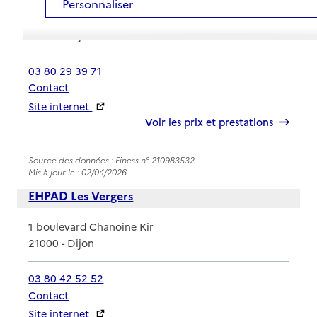
Personnaliser
Adresse
2 rue Jules Violle
21000
-
Dijon
03 80 29 39 71
Contact
Site internet
Rapport HAS
Voir les prix et prestations
Source des données : Finess n° 210983532
Mis à jour le : 02/04/2026
EHPAD Les Vergers
Adresse
1 boulevard Chanoine Kir
21000
-
Dijon
03 80 42 52 52
Contact
Site internet