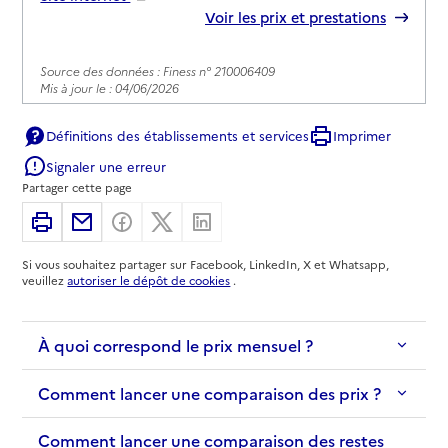
Rapport HAS
Voir les prix et prestations
Source des données : Finess n° 210006409
Mis à jour le : 04/06/2026
EHPAD Pierre Laroque
Définitions des établissements et services
Imprimer
Adresse
6 rue Docteur Henry Berger
Signaler une erreur
21000
-
Dijon
Partager cette page
Imprimer
Partager par email
Partager sur Facebook
Partager sur X
Partager sur Linkedin
03 80 32 03 80
Contact
Si vous souhaitez partager sur Facebook, LinkedIn, X et Whatsapp,
veuillez
autoriser le dépôt de cookies
.
Site internet
Rapport HAS
Voir les prix et prestations
À quoi correspond le prix mensuel ?
Source des données : Finess n° 210005229
Mis à jour le : 04/02/2026
Comment lancer une comparaison des prix ?
EHPAD Jardins Voltaire Paulette Guinchard
Comment lancer une comparaison des restes