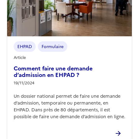
21000
-
Dijon
03 80 68 35 00
Contact
Site internet
Rapport HAS
Voir les prix et prestations
EHPAD
Formulaire
Article
Source des données : Finess n° 210950028
Mis à jour le : 12/03/2026
Comment faire une demande
d’admission en EHPAD ?
EHPAD La providence
19/11/2024
Adresse
101 rue de Talant
Un dossier national permet de faire une demande
21000
-
Dijon
d’admission, temporaire ou permanente, en
EHPAD. Dans près de 80 départements, il est
03 80 57 14 46
possible de faire une demande d’admission en ligne.
Contact
Rapport HAS
Voir les prix et prestations