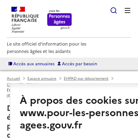
RÉPUBLIQUE
FRANÇAISE
Le site officiel d'information pour les
personnes âgées et les aidants
Accès aux annuaires
Accès par besoin
Accueil
Espace annuaire
EHPAD par département
Côte-d'Or (21)
Établissement d'hébergement pour personnes âgées dépendantes
À propos des cookies su
(EHPAD)
Dijon (21000) : liste des 14
www.pour-les-personnes
établissements d'hébergement
agees.gouv.fr
pour personnes âgées
dépendantes (EHPAD)