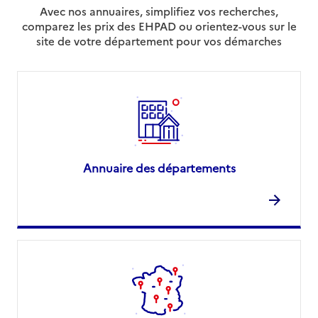
Avec nos annuaires, simplifiez vos recherches,
03 80 50 13 03
comparez les prix des EHPAD ou orientez-vous sur le
Contact
site de votre département pour vos démarches
Site internet
Rapport HAS
Voir les prix et prestations
Source des données : Finess n° 210007159
Mis à jour le : 24/09/2025
Résidence mutualiste les Hortensias
Annuaire des départements
Adresse
27 avenue Françoise Giroud
21000
-
Dijon
03 80 41 16 66
Contact
Site internet
Rapport HAS
Voir les prix et prestations
Source des données : Finess n° 210950036