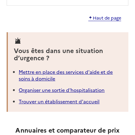
Source des données : Finess n° 210780565
Mis à jour le : 06/08/2026
Haut de page
Résidence Jeanne
Adresse
35 boulevard de Strasbourg
21000
-
Dijon
Vous êtes dans une situation
03 80 65 34 75
d’urgence ?
Contact
Site internet
Mettre en place des services d'aide et de
Rapport HAS
Voir les prix et prestations
soins à domicile
Organiser une sortie d'hospitalisation
Source des données : Finess n° 210950010
Mis à jour le : 31/01/2026
Trouver un établissement d'accueil
EHPAD Notre Dame de la Visitation
Adresse
6 rue Crébillon
21000
-
Dijon
Annuaires et comparateur de prix