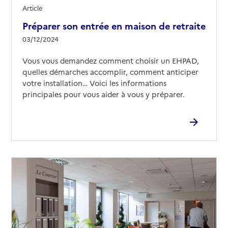
Voir les prix et prestations
Article
Préparer son entrée en maison de retraite
Source des données : Finess n° 210781118
Mis à jour le : 29/05/2026
03/12/2024
EHPAD Saint Philibert
Vous vous demandez comment choisir un EHPAD,
quelles démarches accomplir, comment anticiper
Adresse
5 rue du Mouton
votre installation… Voici les informations
21000
-
Dijon
principales pour vous aider à vous y préparer.
03 80 45 91 10
Contact
Site internet
Rapport HAS
Voir les prix et prestations
Source des données : Finess n° 210781613
Mis à jour le : 26/01/2026
EHPAD L'Espérance
Adresse
24 rue de Gray