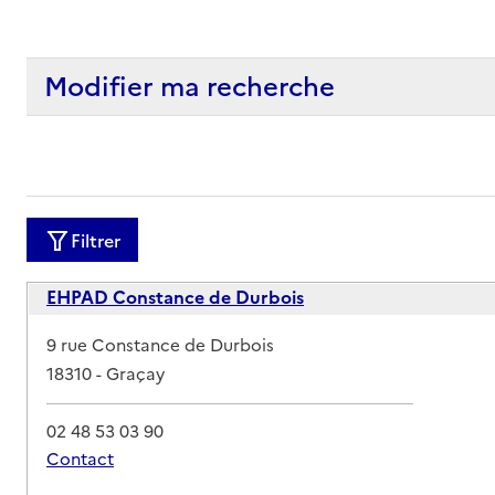
Modifier ma recherche
Filtrer
EHPAD Constance de Durbois
Adresse
9 rue Constance de Durbois
18310
-
Graçay
02 48 53 03 90
Contact
Rapport HAS