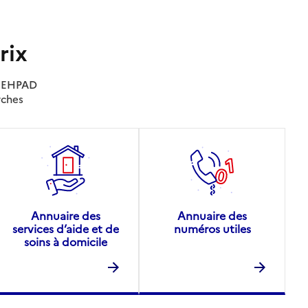
rix
es EHPAD
rches
Annuaire des
Annuaire des
services d’aide et de
numéros utiles
soins à domicile