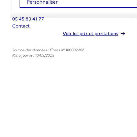
Personnaliser
Adresse
16130
-
Segonzac
05 45 83 41 77
Contact
Rapport HAS
Voir les prix et prestations
Source des données : Finess n° 160002242
Mis à jour le : 10/09/2025