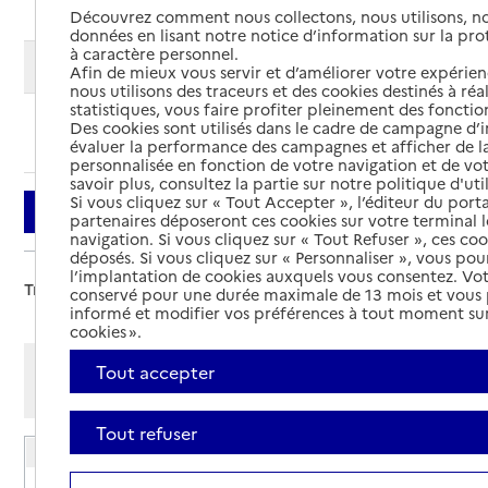
Découvrez comment nous collectons, nous utilisons, no
données en lisant notre notice d’information sur la pr
à caractère personnel.
Modifier ma recherche
Afin de mieux vous servir et d’améliorer votre expérienc
nous utilisons des traceurs et des cookies destinés à réal
statistiques, vous faire profiter pleinement des fonction
Des cookies sont utilisés dans le cadre de campagne d
Ajouter cette recherche aux favoris
évaluer la performance des campagnes et afficher de la
personnalisée en fonction de votre navigation et de vot
savoir plus, consultez la partie sur notre politique d'uti
Si vous cliquez sur « Tout Accepter », l’éditeur du porta
Filtrer
partenaires déposeront ces cookies sur votre terminal l
navigation. Si vous cliquez sur « Tout Refuser », ces co
déposés. Si vous cliquez sur « Personnaliser », vous pou
l’implantation de cookies auxquels vous consentez. Vot
Trier par :
conservé pour une durée maximale de 13 mois et vous
informé et modifier vos préférences à tout moment sur
cookies ».
Afficher les résultats par:
Tout accepter
Mode liste
Mode carte
Tout refuser
EHPAD Raby-Barboteau