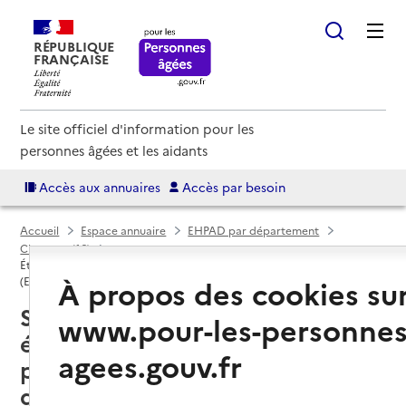
RÉPUBLIQUE
FRANÇAISE
Le site officiel d'information pour les
personnes âgées et les aidants
Accès aux annuaires
Accès par besoin
Accueil
Espace annuaire
EHPAD par département
Charente (16)
Établissement d'hébergement pour personnes âgées dépendantes
À propos des cookies su
(EHPAD)
Segonzac (16130) : liste des
www.pour-les-personnes
établissements d'hébergement
agees.gouv.fr
pour personnes âgées
dépendantes (EHPAD)