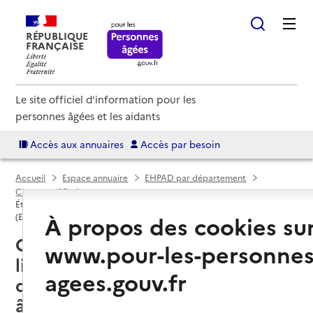
RÉPUBLIQUE
FRANÇAISE
Le site officiel d'information pour les
personnes âgées et les aidants
Accès aux annuaires
Accès par besoin
Accueil
Espace annuaire
EHPAD par département
Charente (16)
Établissement d'hébergement pour personnes âgées dépendantes
À propos des cookies su
(EHPAD)
Champagne-Mouton (16350) :
www.pour-les-personnes
liste des établissements
agees.gouv.fr
d'hébergement pour personnes
âgées dépendantes (EHPAD)