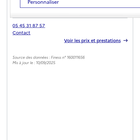
Personnaliser
Adresse
1 rue Buissionnière
16350
-
Champagne-Mouton
05 45 31 87 57
Contact
Rapport HAS
Voir les prix et prestations
Source des données : Finess n° 160011656
Mis à jour le : 10/09/2025