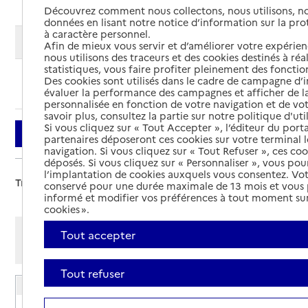
Découvrez comment nous collectons, nous utilisons, no
données en lisant notre notice d’information sur la pr
à caractère personnel.
Modifier ma recherche
Afin de mieux vous servir et d’améliorer votre expérienc
nous utilisons des traceurs et des cookies destinés à réal
statistiques, vous faire profiter pleinement des fonction
Des cookies sont utilisés dans le cadre de campagne d
Ajouter cette recherche aux favoris
évaluer la performance des campagnes et afficher de la
personnalisée en fonction de votre navigation et de vot
savoir plus, consultez la partie sur notre politique d'uti
Si vous cliquez sur « Tout Accepter », l’éditeur du porta
Filtrer
partenaires déposeront ces cookies sur votre terminal l
navigation. Si vous cliquez sur « Tout Refuser », ces co
déposés. Si vous cliquez sur « Personnaliser », vous pou
l’implantation de cookies auxquels vous consentez. Vot
Trier par :
conservé pour une durée maximale de 13 mois et vous
informé et modifier vos préférences à tout moment sur
cookies ».
Afficher les résultats par:
Tout accepter
Mode liste
Mode carte
Tout refuser
EHPAD Résidence Le Villard