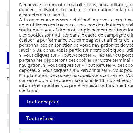
Découvrez comment nous collectons, nous utilisons, no
données en lisant notre notice d’information sur la pr
à caractère personnel.
Modifier ma recherche
Afin de mieux vous servir et d’améliorer votre expérienc
nous utilisons des traceurs et des cookies destinés à réal
statistiques, vous faire profiter pleinement des fonction
Des cookies sont utilisés dans le cadre de campagne d
Ajouter cette recherche aux favoris
évaluer la performance des campagnes et afficher de la
personnalisée en fonction de votre navigation et de vot
savoir plus, consultez la partie sur notre politique d'uti
Si vous cliquez sur « Tout Accepter », l’éditeur du porta
Filtrer
partenaires déposeront ces cookies sur votre terminal l
navigation. Si vous cliquez sur « Tout Refuser », ces co
déposés. Si vous cliquez sur « Personnaliser », vous pou
l’implantation de cookies auxquels vous consentez. Vot
Trier par :
conservé pour une durée maximale de 13 mois et vous
informé et modifier vos préférences à tout moment sur
cookies ».
Afficher les résultats par:
Tout accepter
Mode liste
Mode carte
Tout refuser
EHPAD Avinin Johannel