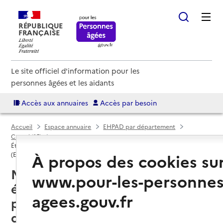
RÉPUBLIQUE
FRANÇAISE
Le site officiel d'information pour les
personnes âgées et les aidants
Accès aux annuaires
Accès par besoin
Accueil
Espace annuaire
EHPAD par département
Cantal (15)
Établissement d'hébergement pour personnes âgées dépendantes
À propos des cookies su
(EHPAD)
Massiac (15500) : liste des 2
www.pour-les-personnes
établissements d'hébergement
agees.gouv.fr
pour personnes âgées
dépendantes (EHPAD)