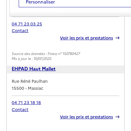
Personnaliser
Adresse
40 avenue du Général de Gaulle
15500
-
Massiac
04 71 23 03 25
Contact
Rapport HAS
Voir les prix et prestations
Source des données : Finess n° 150780427
Mis à jour le : 10/07/2025
EHPAD Haut Mallet
Adresse
Rue Réné Paulhan
15500
-
Massiac
04 71 23 18 18
Contact
Rapport HAS
Voir les prix et prestations