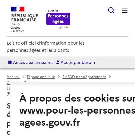
RÉPUBLIQUE
FRANÇAISE
Le site officiel d'information pour les
personnes âgées et les aidants
Accès aux annuaires
Accès par besoin
Accueil
Espace annuaire
EHPAD par département
Calvados (14)
Établissement d'hébergement pour personnes âgées dépendantes
À propos des cookies su
(EHPAD)
Saint-Arnoult (14800) : liste des
www.pour-les-personnes
établissements d'hébergement
agees.gouv.fr
pour personnes âgées
dépendantes (EHPAD)