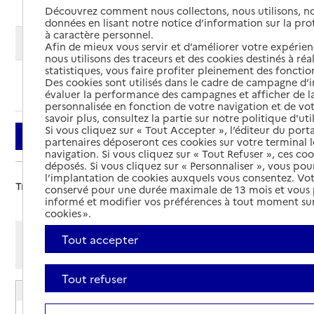
Découvrez comment nous collectons, nous utilisons, no
données en lisant notre notice d’information sur la pr
à caractère personnel.
Modifier ma recherche
Afin de mieux vous servir et d’améliorer votre expérienc
nous utilisons des traceurs et des cookies destinés à réal
statistiques, vous faire profiter pleinement des fonction
Des cookies sont utilisés dans le cadre de campagne d
Ajouter cette recherche aux favoris
évaluer la performance des campagnes et afficher de la
personnalisée en fonction de votre navigation et de vot
savoir plus, consultez la partie sur notre politique d'uti
Si vous cliquez sur « Tout Accepter », l’éditeur du porta
Filtrer
partenaires déposeront ces cookies sur votre terminal l
navigation. Si vous cliquez sur « Tout Refuser », ces co
déposés. Si vous cliquez sur « Personnaliser », vous pou
l’implantation de cookies auxquels vous consentez. Vot
Trier par :
conservé pour une durée maximale de 13 mois et vous
informé et modifier vos préférences à tout moment sur
cookies ».
Afficher les résultats par:
Tout accepter
Mode liste
Mode carte
Tout refuser
EHPAD Le parc de la Touques