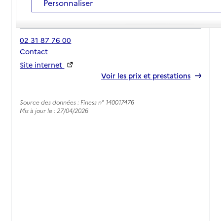
Personnaliser
Adresse
Avenue Michel d'Ornano
14800
-
Saint-Arnoult
02 31 87 76 00
Contact
Site internet
Rapport HAS
Voir les prix et prestations
Source des données : Finess n° 140017476
Mis à jour le : 27/04/2026