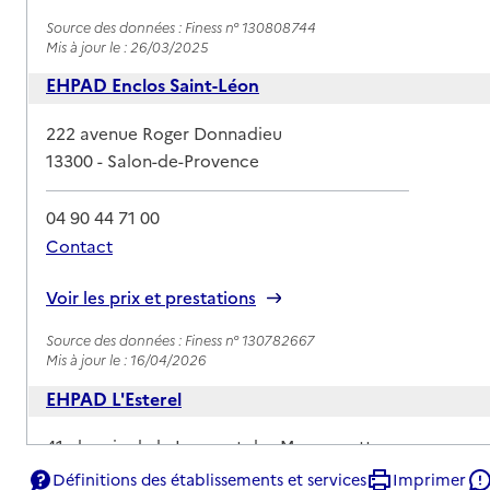
Source des données : Finess n° 130808744
Mis à jour le : 26/03/2025
EHPAD Enclos Saint-Léon
Adresse
222 avenue Roger Donnadieu
13300
-
Salon-de-Provence
04 90 44 71 00
Contact
Rapport HAS
Voir les prix et prestations
Source des données : Finess n° 130782667
Mis à jour le : 16/04/2026
EHPAD L'Esterel
Adresse
41 chemin de la Lauze et des Massuguettes
13300
-
Salon-de-Provence
Définitions des établissements et services
Imprimer