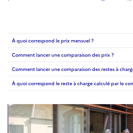
04 90 42 00 96
Contact
Rapport HAS
Voir les prix et prestations
À quoi correspond le prix mensuel ?
Source des données : Finess n° 130800840
Mis à jour le : 17/10/2025
Comment lancer une comparaison des prix ?
EHPAD L'Amandière
Comment lancer une comparaison des restes à charg
Adresse
54 rue Victor Grignard
13300
-
Salon-de-Provence
À quoi correspond le reste à charge calculé par le c
04 42 47 16 00
Contact
Site internet
Rapport HAS
Voir les prix et prestations