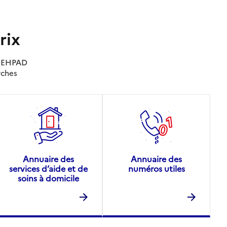
rix
es EHPAD
rches
Annuaire des
Annuaire des
services d’aide et de
numéros utiles
soins à domicile