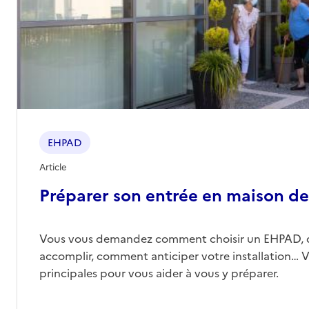
Source des données : Finess n° 130026669
Mis à jour le : 30/06/2026
EHPAD Résidence Verte Prairie
Adresse
Route d'Eyguières
13300
-
Salon-de-Provence
04 90 56 38 00
EHPAD
Contact
Site internet
Article
Rapport HAS
Préparer son entrée en maison de 
Voir les prix et prestations
Source des données : Finess n° 130808017
Vous vous demandez comment choisir un EHPAD, 
Mis à jour le : 22/06/2026
accomplir, comment anticiper votre installation… Vo
principales pour vous aider à vous y préparer.