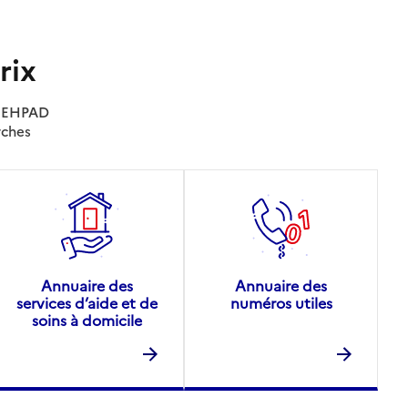
rix
es EHPAD
rches
Annuaire des
Annuaire des
services d’aide et de
numéros utiles
soins à domicile