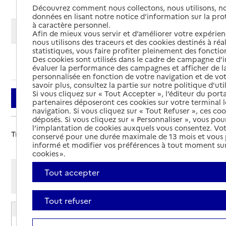
Découvrez comment nous collectons, nous utilisons, no
données en lisant notre notice d’information sur la pr
à caractère personnel.
Modifier ma recherche
Afin de mieux vous servir et d’améliorer votre expérienc
nous utilisons des traceurs et des cookies destinés à réal
statistiques, vous faire profiter pleinement des fonction
Des cookies sont utilisés dans le cadre de campagne d
Ajouter cette recherche aux favoris
évaluer la performance des campagnes et afficher de la
personnalisée en fonction de votre navigation et de vot
savoir plus, consultez la partie sur notre politique d'uti
Si vous cliquez sur « Tout Accepter », l’éditeur du porta
Filtrer
partenaires déposeront ces cookies sur votre terminal l
navigation. Si vous cliquez sur « Tout Refuser », ces co
déposés. Si vous cliquez sur « Personnaliser », vous pou
l’implantation de cookies auxquels vous consentez. Vot
Trier par :
conservé pour une durée maximale de 13 mois et vous
informé et modifier vos préférences à tout moment sur
cookies ».
Afficher les résultats par:
Tout accepter
Mode liste
Mode carte
Tout refuser
EHPAD La Vallée du Lauquet