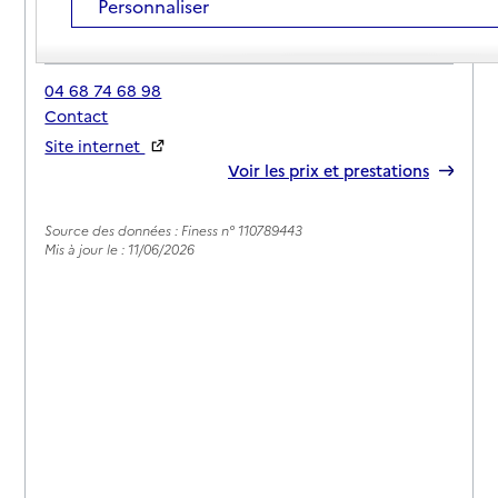
Personnaliser
Adresse
Chemin du Plo
11250
-
Saint-Hilaire
04 68 74 68 98
Contact
Site internet
Rapport HAS
Voir les prix et prestations
Source des données : Finess n° 110789443
Mis à jour le : 11/06/2026