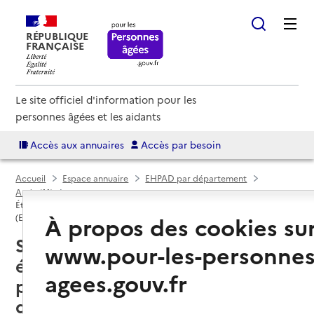
RÉPUBLIQUE
FRANÇAISE
Le site officiel d'information pour les
personnes âgées et les aidants
Accès aux annuaires
Accès par besoin
Accueil
Espace annuaire
EHPAD par département
Aude (11)
Établissement d'hébergement pour personnes âgées dépendantes
À propos des cookies su
(EHPAD)
Saint-Hilaire (11250) : liste des
www.pour-les-personnes
établissements d'hébergement
agees.gouv.fr
pour personnes âgées
dépendantes (EHPAD)