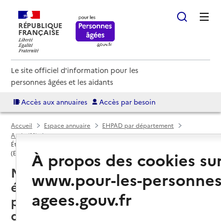
RÉPUBLIQUE
FRANÇAISE
Le site officiel d'information pour les
personnes âgées et les aidants
Accès aux annuaires
Accès par besoin
Accueil
Espace annuaire
EHPAD par département
Aude (11)
Établissement d'hébergement pour personnes âgées dépendantes
À propos des cookies su
(EHPAD)
Narbonne (11100) : liste des 6
www.pour-les-personnes
établissements d'hébergement
agees.gouv.fr
pour personnes âgées
dépendantes (EHPAD)