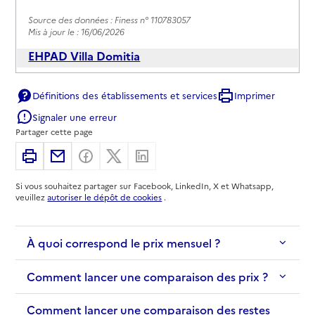
Source des données : Finess n° 110783057
Mis à jour le : 16/06/2026
EHPAD Villa Domitia
Adresse
34 avenue du General Leclerc
Définitions des établissements et services
Imprimer
11100
-
Narbonne
Signaler une erreur
Partager cette page
04 68 27 75 90
Contact
Imprimer
Partager par email
Partager sur Facebook
Partager sur X
Partager sur Linkedin
Rapport HAS
Voir les prix et prestations
Si vous souhaitez partager sur Facebook, LinkedIn, X et Whatsapp,
veuillez
autoriser le dépôt de cookies
.
Source des données : Finess n° 110005451
Mis à jour le : 18/06/2026
À quoi correspond le prix mensuel ?
EHPAD Korian Le Clos de l'Orchidée
Adresse
22 avenue des Constellations
Comment lancer une comparaison des prix ?
11100
-
Narbonne
Comment lancer une comparaison des restes