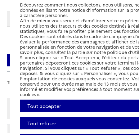
Découvrez comment nous collectons, nous utilisons, no
données en lisant notre notice d’information sur la pr
à caractère personnel.
Modifier ma recherche
Afin de mieux vous servir et d’améliorer votre expérienc
nous utilisons des traceurs et des cookies destinés à réal
statistiques, vous faire profiter pleinement des fonction
Des cookies sont utilisés dans le cadre de campagne d
Ajouter cette recherche aux favoris
évaluer la performance des campagnes et afficher de la
personnalisée en fonction de votre navigation et de vot
savoir plus, consultez la partie sur notre politique d'uti
Si vous cliquez sur « Tout Accepter », l’éditeur du porta
Filtrer
partenaires déposeront ces cookies sur votre terminal l
navigation. Si vous cliquez sur « Tout Refuser », ces co
déposés. Si vous cliquez sur « Personnaliser », vous pou
l’implantation de cookies auxquels vous consentez. Vot
Trier par :
conservé pour une durée maximale de 13 mois et vous
informé et modifier vos préférences à tout moment sur
cookies ».
Afficher les résultats par:
Tout accepter
Mode liste
Mode carte
Tout refuser
EHPAD Pech Dalcy du Centre hospitalier