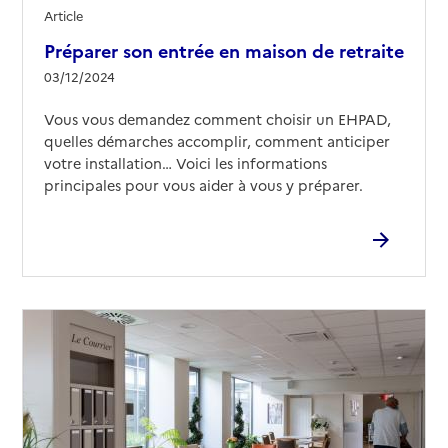
EHPAD Korian Les pins verts
Article
Préparer son entrée en maison de retraite
Adresse
35 rue Emile Eudes
03/12/2024
11100
-
Narbonne
Vous vous demandez comment choisir un EHPAD,
04 68 40 52 00
quelles démarches accomplir, comment anticiper
Contact
votre installation… Voici les informations
Site internet
principales pour vous aider à vous y préparer.
Rapport HAS
Voir les prix et prestations
Source des données : Finess n° 110004488
Mis à jour le : 06/03/2026