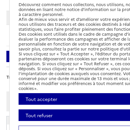
Découvrez comment nous collectons, nous utilisons, no
données en lisant notre notice d’information sur la pr
à caractère personnel.
Modifier ma recherche
Afin de mieux vous servir et d’améliorer votre expérienc
nous utilisons des traceurs et des cookies destinés à réal
statistiques, vous faire profiter pleinement des fonction
Des cookies sont utilisés dans le cadre de campagne d
Ajouter cette recherche aux favoris
évaluer la performance des campagnes et afficher de la
personnalisée en fonction de votre navigation et de vot
savoir plus, consultez la partie sur notre politique d'uti
Si vous cliquez sur « Tout Accepter », l’éditeur du porta
Filtrer
partenaires déposeront ces cookies sur votre terminal l
navigation. Si vous cliquez sur « Tout Refuser », ces co
déposés. Si vous cliquez sur « Personnaliser », vous pou
l’implantation de cookies auxquels vous consentez. Vot
Trier par :
conservé pour une durée maximale de 13 mois et vous
informé et modifier vos préférences à tout moment sur
cookies ».
Afficher les résultats par:
Tout accepter
Mode liste
Mode carte
Tout refuser
EHPAD Résidence Delatour