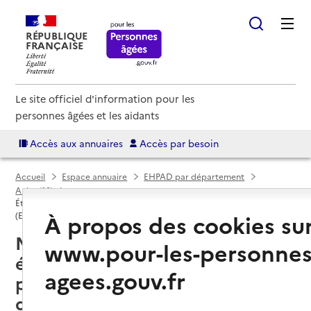
RÉPUBLIQUE
FRANÇAISE
Le site officiel d'information pour les
personnes âgées et les aidants
Accès aux annuaires
Accès par besoin
Accueil
Espace annuaire
EHPAD par département
Aube (10)
Établissement d'hébergement pour personnes âgées dépendantes
À propos des cookies su
(EHPAD)
Méry-sur-Seine (10170) : liste des
www.pour-les-personnes
établissements d'hébergement
agees.gouv.fr
pour personnes âgées
dépendantes (EHPAD)