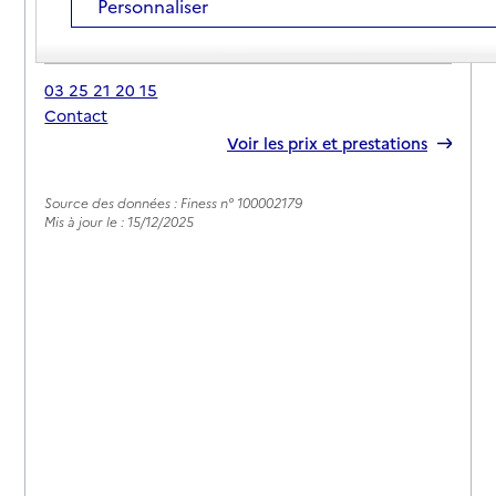
Personnaliser
Adresse
17 avenue Clotilde Delatour
10170
-
Méry-sur-Seine
03 25 21 20 15
Contact
Rapport HAS
Voir les prix et prestations
Source des données : Finess n° 100002179
Mis à jour le : 15/12/2025