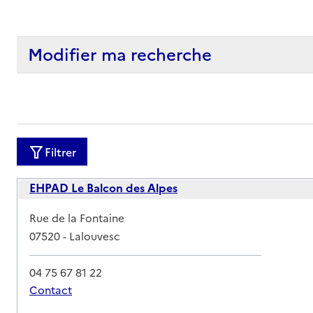
Modifier ma recherche
Filtrer
EHPAD Le Balcon des Alpes
Adresse
Rue de la Fontaine
07520
-
Lalouvesc
04 75 67 81 22
Contact
Rapport HAS