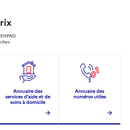
rix
es EHPAD
rches
Annuaire des
Annuaire des
services d’aide et de
numéros utiles
soins à domicile